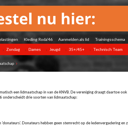
elastingen
Kleding Roda'46
Aanmelden als lid
Trainingsschema
Zondag
Dames
Jeugd
35+/45+
Technisch Team
aatschap
atisch een lidmaatschap in van de KNVB. De vereniging draagt daartoe ook 
6 onderscheidt drie soorten van lidmaatschap:
'donateurs'. Donateurs hebben geen stemrecht op de ledenvergadering en zij