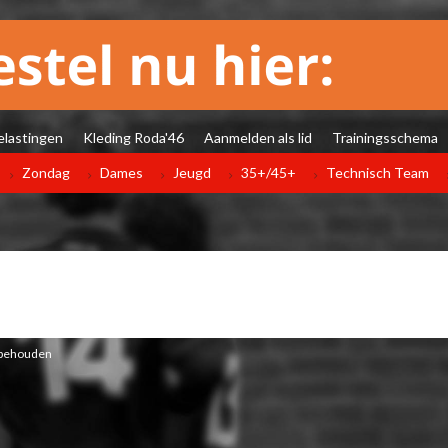
elastingen
Kleding Roda'46
Aanmelden als lid
Trainingsschema
Zondag
Dames
Jeugd
35+/45+
Technisch Team
orbehouden