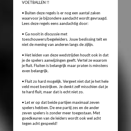
VOETBALLEN !!
• Buiten deze regels is er nog een aantal zaken
waarvoor je bijzondere aandacht wordt gevraagd.
Lees deze regels eens aandachtig door:
• Ga nooit in discussie met
toeschouwers/begeleiders. Jouw beslissing telt en
niet de mening van anderen langs de zijlijn.
• Het leiden van deze wedstrijden houdt ook in dat
je de spelers aanwijzingen geeft. Vertel ze waarom
je fluit. Fluiten is belangrijk maar praten is minstens
even belangrijk.
• Fluit zo hard mogelijk. Vergeet niet dat je het hele
veld moet bestrijken. Je denkt zelf misschien dat je
te hard fluit, maar dat is echt niet zo.
• Let er op dat beide partijen maximaal zeven
spelers hebben. De ene partij zes en de ander
zeven spelers is zonder meer toegestaan. Met
goedkeuren van de leiders wordt ook wel acht
tegen acht gespeeld!