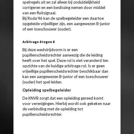
spelregels uit en zal alleen bij onduidelijkheid
corrigeren en een beslissing nemen door middel
van een fluitsignaal.
Bij Roda’46 kan de spelbegeleider een daartoe
opgeleide vrijwilliger zijn, een aangewezen B-junior
of een toeschouwer (ouder).
Arbitrage 8 tegen 8
Bij deze wedstrijdvorm is er een
pupillenscheidsrechter aanwezig die de leiding
heeft over het spel. Deze rol is niet veranderd ten
opzichte van de huidige arbitrage rol. Is er geen
vrijwillige pupillenscheidsrechter beschikbaar dan
kan een aangewezen B-junior of een toeschouwer
(ouder) het spel leiden.
Opleiding spelbegeleider
De KNVB zorgt dat een opleiding gereed komt
voor verenigingen. Hierbij wordt ook gekeken naar
de verbinding met de opleiding tot
pupillenscheidsrechter.