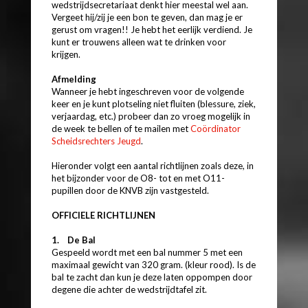
wedstrijdsecretariaat denkt hier meestal wel aan.
Vergeet hij/zij je een bon te geven, dan mag je er
gerust om vragen!! Je hebt het eerlijk verdiend. Je
kunt er trouwens alleen wat te drinken voor
krijgen.
Afmelding
Wanneer je hebt ingeschreven voor de volgende
keer en je kunt plotseling niet fluiten (blessure, ziek,
verjaardag, etc.) probeer dan zo vroeg mogelijk in
de week te bellen of te mailen met
Coördinator
Scheidsrechters Jeugd
.
Hieronder volgt een aantal richtlijnen zoals deze, in
het bijzonder voor de O8- tot en met O11-
pupillen door de KNVB zijn vastgesteld.
OFFICIELE RICHTLIJNEN
1. De Bal
Gespeeld wordt met een bal nummer 5 met een
maximaal gewicht van 320 gram. (kleur rood). Is de
bal te zacht dan kun je deze laten oppompen door
degene die achter de wedstrijdtafel zit.