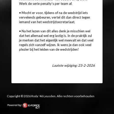
Werk de serie penalty’s per team af.
• Mocht er voor, tijdens of na de wedstrijd iets
vervelends gebeuren, vertel dit dan direct tegen
iemand van het wedstrijdsecretariaat.
• Na het lezen van dit alles denk je misschien wel
dat het allemaal wel erg lastig is. In de praktijk zul
je merken dat het eigenlijk wel meevalt en dat veel
regels zich vanzelf wijzen. Ik wens je dan ook veel
plezier bij het leiden van de wedstrijden!
Laatste wijziging: 23-2-2026
Copyright © 2026 Roda '46 Leusden. Alle rechten voorbehouden