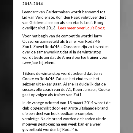
2013-2014
Leendert van Geldermalsen wordt benoemd tot
Lid van Verdienste. Ron den Haak volgt Leendert
van Geldermalsen op als secretaris. Louis Boog
overlijdt eind 2013.
Lees meer over Louis Boog
.
Voor het begin van de competitie wordt Harry
Oussoren aangesteld als trainer van Roda'46
Zon1. Zowel Roda'46 alOussoren zijn zo tevreden
over de samenwerking dat al in de winterstop
wordt besloten dat de Amersfoortse trainer voor
twee jaar bijtekent.
Tijdens de winterstop wordt bekend dat Jerry
Cooke en Roda'46 Zat aan het einde van het
seizoen uit elkaar gaan. Al snel is duidelijk dat de
succesvolle coach van de A1, Koen Janssen, Cooke
gaat opvolgen als trainer van Zat1.
In de vroege ochtend van 13 maart 2014 wordt de
club opgeschrikt door een grote uitslaande brand,
die een deel van het kleedkamercomplex
vernietigt. Na de brand worden de handen uit de
mouwen gestoken: na een week kan er alweer
gevoetbald worden bij Roda'46.