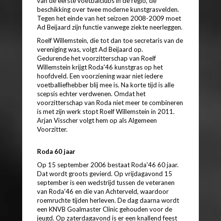
van de eerste voetbalclubs in de regio, de
beschikking over twee moderne kunstgrasvelden.
Tegen het einde van het seizoen 2008-2009 moet
Ad Beijaard zijn functie vanwege ziekte neerleggen.
Roelf Willemstein, die tot dan toe secretaris van de
vereniging was, volgt Ad Beijaard op.
Gedurende het voorzitterschap van Roelf
Willemstein krijgt Roda'46 kunstgras op het
hoofdveld. Een voorziening waar niet iedere
voetballiefhebber blij mee is. Na korte tijd is alle
scepsis echter verdwenen. Omdat het
voorzitterschap van Roda niet meer te combineren
is met zijn werk stopt Roelf Willemstein in 2011.
Arjan Visscher volgt hem op als Algemeen
Voorzitter.
Roda 60 jaar
Op 15 september 2006 bestaat Roda'46 60 jaar.
Dat wordt groots gevierd. Op vrijdagavond 15
september is een wedstrijd tussen de veteranen
van Roda'46 en die van Achterveld, waardoor
roemruchte tijden herleven. De dag daarna wordt
een KNVB Goalmaster Clinic gehouden voor de
jeugd. Op zaterdagavond is er een knallend feest