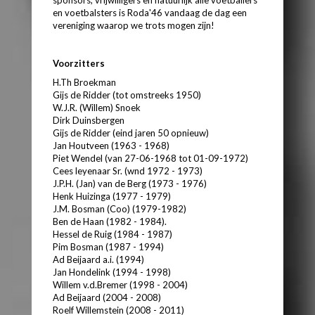
en voetbalsters is Roda'46 vandaag de dag een
vereniging waarop we trots mogen zijn!
Voorzitters
H.Th Broekman
Gijs de Ridder (tot omstreeks 1950)
W.J.R. (Willem) Snoek
Dirk Duinsbergen
Gijs de Ridder (eind jaren 50 opnieuw)
Jan Houtveen (1963 - 1968)
Piet Wendel (van 27-06-1968 tot 01-09-1972)
Cees leyenaar Sr. (wnd 1972 - 1973)
J.P.H. (Jan) van de Berg (1973 - 1976)
Henk Huizinga (1977 - 1979)
J.M. Bosman (Coo) (1979-1982)
Ben de Haan (1982 - 1984).
Hessel de Ruig (1984 - 1987)
Pim Bosman (1987 - 1994)
Ad Beijaard a.i. (1994)
Jan Hondelink (1994 - 1998)
Willem v.d.Bremer (1998 - 2004)
Ad Beijaard (2004 - 2008)
Roelf Willemstein (2008 - 2011)