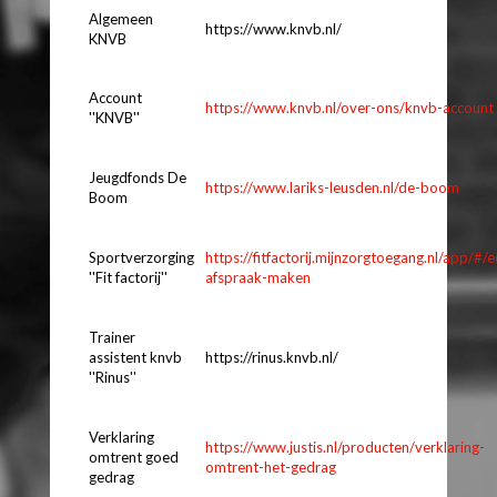
Algemeen
https://www.knvb.nl/
KNVB
Account
https://www.knvb.nl/over-ons/knvb-account
''KNVB''
Jeugdfonds De
https://www.lariks-leusden.nl/de-boom
Boom
Sportverzorging
https://fitfactorij.mijnzorgtoegang.nl/app/#/e
''Fit factorij''
afspraak-maken
Trainer
assistent knvb
https://rinus.knvb.nl/
''Rinus''
Verklaring
https://www.justis.nl/producten/verklaring-
omtrent goed
omtrent-het-gedrag
gedrag