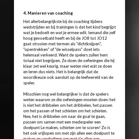
4. Manieren van coaching
Het allerbelangrijkste bij de coaching tijdens
wedstrijden en bij trainingen is dat het kind begrijpt
wat je bedoelt en wat je ermee wilt. Iemand die zelf
hoog gevoetbald heeft en bij de JO8 tot JO12
gaat strooien met termen als "dichtknijpen",
"opentrekken" of "de wisselpass" doet iets
helemaal verkeerd. Want de spelers zullen hem
totaal niet begrijpen. Ze doen de oefeningen die hij
klaar zet wel keurig, maar weten niet wát ze doen
en leren dus niets. Het is belangrijk dat de
woordkeuze ook aansluit op de leefwereld van de
speler.
Misschien nog wel belangrijker is dat de spelers
weten waarom ze die oefeningen moeten doen: het
is niet het dribbelen om het dribbelen, het passen
om het passen of het schieten om het schieten.
Nee, het is dribbelen om naar de goal te gaan,
passen om samen met een medespeler een
doelpunt Le maken, schieten om te scoren! Zo is
het ook vrijlopen om met zijn allen een doelpunt te
maken en verdedigen om met z'n allen een