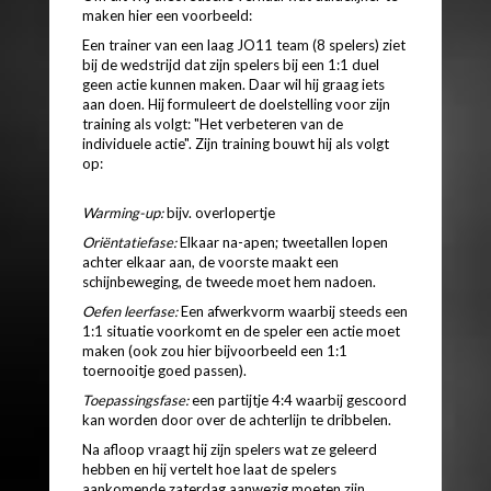
maken hier een voorbeeld:
Een trainer van een laag JO11 team (8 spelers) ziet
bij de wedstrijd dat zijn spelers bij een 1:1 duel
geen actie kunnen maken. Daar wil hij graag iets
aan doen. Hij formuleert de doelstelling voor zijn
training als volgt: "Het verbeteren van de
individuele actie". Zijn training bouwt hij als volgt
op:
Warming-up:
bijv. overlopertje
Oriëntatiefase:
Elkaar na-apen; tweetallen lopen
achter elkaar aan, de voorste maakt een
schijnbeweging, de tweede moet hem nadoen.
Oefen leerfase:
Een afwerkvorm waarbij steeds een
1:1 situatie voorkomt en de speler een actie moet
maken (ook zou hier bijvoorbeeld een 1:1
toernooitje goed passen).
Toepassingsfase:
een partijtje 4:4 waarbij gescoord
kan worden door over de achterlijn te dribbelen.
Na afloop vraagt hij zijn spelers wat ze geleerd
hebben en hij vertelt hoe laat de spelers
aankomende zaterdag aanwezig moeten zijn.