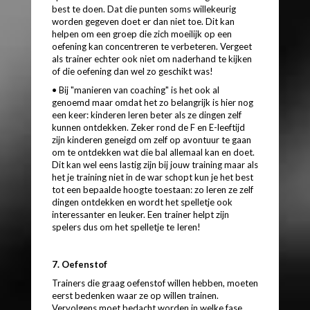
best te doen. Dat die punten soms willekeurig
worden gegeven doet er dan niet toe. Dit kan
helpen om een groep die zich moeilijk op een
oefening kan concentreren te verbeteren. Vergeet
als trainer echter ook niet om naderhand te kijken
of die oefening dan wel zo geschikt was!
• Bij "manieren van coaching" is het ook al
genoemd maar omdat het zo belangrijk is hier nog
een keer: kinderen leren beter als ze dingen zelf
kunnen ontdekken. Zeker rond de F en E-leeftijd
zijn kinderen geneigd om zelf op avontuur te gaan
om te ontdekken wat die bal allemaal kan en doet.
Dit kan wel eens lastig zijn bij jouw training maar als
het je training niet in de war schopt kun je het best
tot een bepaalde hoogte toestaan: zo leren ze zelf
dingen ontdekken en wordt het spelletje ook
interessanter en leuker. Een trainer helpt zijn
spelers dus om het spelletje te Ieren!
7. Oefenstof
Trainers die graag oefenstof willen hebben, moeten
eerst bedenken waar ze op willen trainen.
Vervolgens moet bedacht worden in welke fase