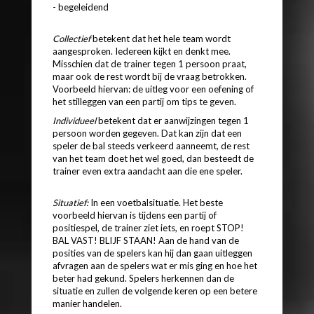
- begeleidend
Collectief
betekent dat het hele team wordt
aangesproken. Iedereen kijkt en denkt mee.
Misschien dat de trainer tegen 1 persoon praat,
maar ook de rest wordt bij de vraag betrokken.
Voorbeeld hiervan: de uitleg voor een oefening of
het stilleggen van een partij om tips te geven.
Individueel
betekent dat er aanwijzingen tegen 1
persoon worden gegeven. Dat kan zijn dat een
speler de bal steeds verkeerd aanneemt, de rest
van het team doet het wel goed, dan besteedt de
trainer even extra aandacht aan die ene speler.
Situatief:
In een voetbalsituatie. Het beste
voorbeeld hiervan is tijdens een partij of
positiespel, de trainer ziet iets, en roept STOP!
BAL VAST! BLIJF STAAN! Aan de hand van de
posities van de spelers kan hij dan gaan uitleggen
afvragen aan de spelers wat er mis ging en hoe het
beter had gekund. Spelers herkennen dan de
situatie en zullen de volgende keren op een betere
manier handelen.