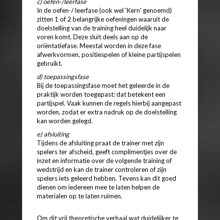
c) oefen-/leerfase
In de oefen-/ leerfase (ook wel 'Kern' genoemd)
zitten 1 of 2 belangrijke oefeningen waaruit de
doelstelling van de training heel duidelijk naar
voren komt. Deze sluit deels aan op de
oriëntatiefase. Meestal worden in deze fase
afwerkvormen, positiespelen of kleine partijspelen
gebruikt.
d) toepassingsfase
Bij de toepassingsfase moet het geleerde in de
praktijk worden toegepast: dat betekent een
partijspel. Vaak kunnen de regels hierbij aangepast
worden, zodat er extra nadruk op de doelstelling
kan worden gelegd.
e) afsluiting
Tijdens de afsluiting praat de trainer met zijn
spelers ter afscheid, geeft complimentjes over de
inzet en informatie over de volgende training of
wedstrijd en kan de trainer controleren of zijn
spelers iets geleerd hebben. Tevens kan dit goed
dienen om iedereen mee te laten helpen de
materialen op te laten ruimen.
Om dit vrij theoretische verhaal wat duidelijker te