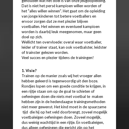
gehouden wat het doel is van onze jeugdopleiding.
Dat is niet het persé kampioen willen worden of
het "alles willen winnen". Het gaat om de opleiding
van jonge kinderen tot betere voetballers en
ervoor zorgen dat ze met plezier blijven
voetballen. Het winnen en eventueel kampioen
worden is daarbij leuk meegenomen, maar geen
doel op zich.
Wellicht ten overvloede: overal waar voetballer,
leider of trainer staat, kan ook voetbalster, leidster
of trainster gelezen worden.
Veel succes en plezier tijdens de trainingen!
1. Visie?
Trainen op de manier zoals wij het vroeger allen
hebben geleerd is tegenwoordig uit den boze.
Rondjes lopen om een goede conditie te krijgen, in
een rijtje staan om op de goal te schieten of
oefeningen doen die niets met voetbal te maken
hebben zijn in de hedendaagse trainingsmethoden
niet meer gewenst. Het kind moet in de spaarzame
tijd die hij op het veld doorbrengt, zoveel mogelijk
voetbaleigen oefeningen doen. Zoveel mogelijk,
dus weinig wachttijd in een rijtje. En voetbaleigen,
dus alleen oefeningen die gericht zijn op het