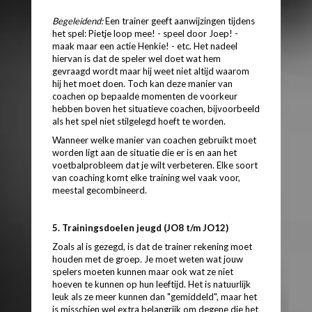
Begeleidend:
Een trainer geeft aanwijzingen tijdens
het spel: Pietje loop mee! - speel door Joep! -
maak maar een actie Henkie! - etc. Het nadeel
hiervan is dat de speler wel doet wat hem
gevraagd wordt maar hij weet niet altijd waarom
hij het moet doen. Toch kan deze manier van
coachen op bepaalde momenten de voorkeur
hebben boven het situatieve coachen, bijvoorbeeld
als het spel niet stilgelegd hoeft te worden.
Wanneer welke manier van coachen gebruikt moet
worden ligt aan de situatie die er is en aan het
voetbalprobleem dat je wilt verbeteren. Elke soort
van coaching komt elke training wel vaak voor,
meestal gecombineerd.
5. Trainingsdoelen jeugd (JO8 t/m JO12)
Zoals al is gezegd, is dat de trainer rekening moet
houden met de groep. Je moet weten wat jouw
spelers moeten kunnen maar ook wat ze niet
hoeven te kunnen op hun leeftijd. Het is natuurlijk
leuk als ze meer kunnen dan "gemiddeld", maar het
is misschien wel extra belangrijk om degene die het