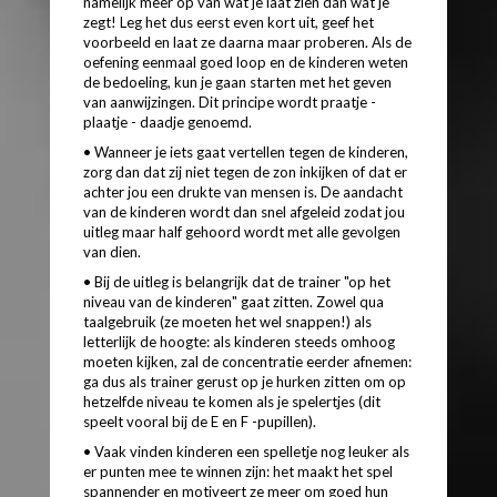
namelijk meer op van wat je laat zien dan wat je
zegt! Leg het dus eerst even kort uit, geef het
voorbeeld en laat ze daarna maar proberen. Als de
oefening eenmaal goed loop en de kinderen weten
de bedoeling, kun je gaan starten met het geven
van aanwijzingen. Dit principe wordt praatje -
plaatje - daadje genoemd.
• Wanneer je iets gaat vertellen tegen de kinderen,
zorg dan dat zij niet tegen de zon inkijken of dat er
achter jou een drukte van mensen is. De aandacht
van de kinderen wordt dan snel afgeleid zodat jou
uitleg maar half gehoord wordt met alle gevolgen
van dien.
• Bij de uitleg is belangrijk dat de trainer "op het
niveau van de kinderen" gaat zitten. Zowel qua
taalgebruik (ze moeten het wel snappen!) als
letterlijk de hoogte: als kinderen steeds omhoog
moeten kijken, zal de concentratie eerder afnemen:
ga dus als trainer gerust op je hurken zitten om op
hetzelfde niveau te komen als je spelertjes (dit
speelt vooral bij de E en F -pupillen).
• Vaak vinden kinderen een spelletje nog leuker als
er punten mee te winnen zijn: het maakt het spel
spannender en motiveert ze meer om goed hun