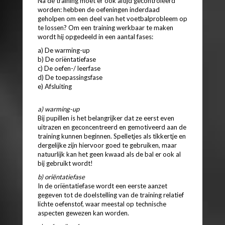
Na de training moet er ook altijd gecontroleerd
worden: hebben de oefeningen inderdaad
geholpen om een deel van het voetbalprobleem op
te lossen? Om een training werkbaar te maken
wordt hij opgedeeld in een aantal fases:
a) De warming-up
b) De oriëntatiefase
c) De oefen-/ leerfase
d) De toepassingsfase
e) Afsluiting
a) warming-up
Bij pupillen is het belangrijker dat ze eerst even
uitrazen en geconcentreerd en gemotiveerd aan de
training kunnen beginnen. Spelletjes als tikkertje en
dergelijke zijn hiervoor goed te gebruiken, maar
natuurlijk kan het geen kwaad als de bal er ook al
bij gebruikt wordt!
b) oriëntatiefase
In de oriëntatiefase wordt een eerste aanzet
gegeven tot de doelstelling van de training relatief
lichte oefenstof, waar meestal op technische
aspecten gewezen kan worden.