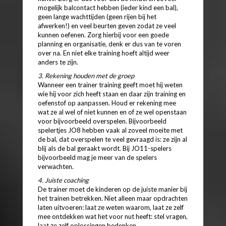
mogelijk balcontact hebben (ieder kind een bal),
geen lange wachttijden (geen rijen bij het
afwerken!) en veel beurten geven zodat ze veel
kunnen oefenen. Zorg hierbij voor een goede
planning en organisatie, denk er dus van te voren
over na. En niet elke training hoeft altijd weer
anders te zijn.
3. Rekening houden met de groep
Wanneer een trainer training geeft moet hij weten
wie hij voor zich heeft staan en daar zijn training en
oefenstof op aanpassen. Houd er rekening mee
wat ze al wel of niet kunnen en of ze wel openstaan
voor bijvoorbeeld overspelen. Bijvoorbeeld
spelertjes JO8 hebben vaak al zoveel moeite met
de bal, dat overspelen te veel gevraagd is: ze zijn al
blij als de bal geraakt wordt. Bij JO11-spelers
bijvoorbeeld mag je meer van de spelers
verwachten.
4. Juiste coaching
De trainer moet de kinderen op de juiste manier bij
het trainen betrekken. Niet alleen maar opdrachten
laten uitvoeren: laat ze weten waarom, laat ze zelf
mee ontdekken wat het voor nut heeft: stel vragen,
laat ze zelf oplossingen bedenken.