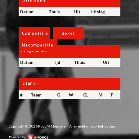
Datum
Thuis
Uit
Uitslag
Competitie
Beker
Nacompetitie
Programma
Datum
Tijd
Thuis
Uit
Stand -
#
Team
G
W
GL
V
P
Copyright © 2026 Roda '46 Leusden. Alle rechten voorbehouden