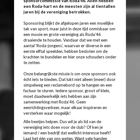
sponsorcommissie van Roda’46. Allen hebben
een Roda-hart en de meesten zijn al tientallen
jaren bij de vereniging betrokken.
Sponsoring blijkt de afgelopen jaren een moeilijke
tak van sport, maar juist in deze tijd onmisbaar om
een mooie en grote vereniging als Roda’46
draaiende te houden. Vandaar dat we met een
aantal ‘Roda-jongens’, waarvan er diverse in een
eerste elftal speelden, hebben besloten om de
krachten te bundelen en hier onze schouders onder
te zetten.
Onze belangrijkste missie is om onze sponsors ook
écht iets te bieden. Dat lukt niet alleen (meer) door
simpelweg een reclamebord op te hangen en een
factuur te sturen. Iedere sponsor, groot of klein,
moet daadwerkelijk iets hebben aan zijn
samenwerking met Roda’46. Geen
eenrichtingsverkeer, maar elkaar inspireren en
versterken waar mogelijk!
Alle beetjes helpen. Dus wil je als lid van de
vereniging iets doen voor de club? Of ken je
iemand / een bedrijf dat wellicht interesse heeft?
Laat het één van ons weten. Want vele handen