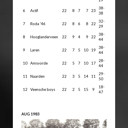
38-
6
Actif
22
8
7
7
23
38
32-
7
Roda '46
22
8
6
8
22
29
38-
8
Hooglanderveen
22
9
4
9
22
44
38-
9
Laren
22
7
5
10
19
44
28-
10
Amsvorde
22
5
7
10
17
44
29-
11
Naarden
22
3
5
14
11
50
18-
12
Veensche boys
22
2
5
15
9
47
AUG 1983