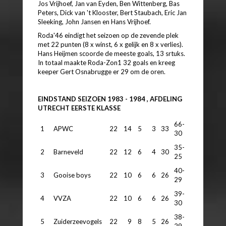
Jos Vrijhoef, Jan van Eyden, Ben Wittenberg, Bas
Peters, Dick van 't Klooster, Bert Staubach, Eric Jan
Sleeking, John Jansen en Hans Vrijhoef.
Roda'46 eindigt het seizoen op de zevende plek
met 22 punten (8 x winst, 6 x gelijk en 8 x verlies).
Hans Heijmen scoorde de meeste goals, 13 srtuks.
In totaal maakte Roda-Zon1 32 goals en kreeg
keeper Gert Osnabrugge er 29 om de oren.
EINDSTAND SEIZOEN 1983 - 1984 , AFDELING
UTRECHT EERSTE KLASSE
66-
1
APWC
22
14
5
3
33
30
35-
2
Barneveld
22
12
6
4
30
25
40-
3
Gooise boys
22
10
6
6
26
29
39-
4
VVZA
22
10
6
6
26
30
38-
5
Zuiderzeevogels
22
9
8
5
26
29