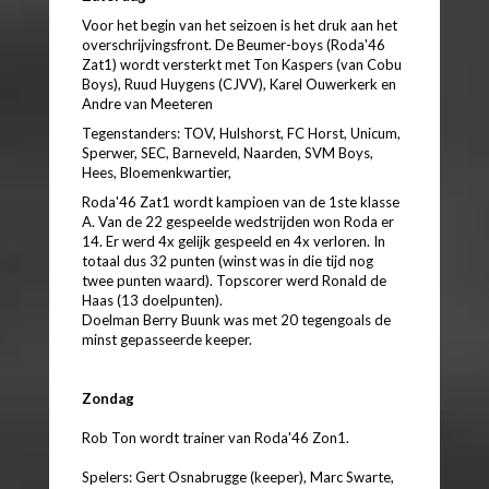
Voor het begin van het seizoen is het druk aan het
overschrijvingsfront. De Beumer-boys (Roda'46
Zat1) wordt versterkt met Ton Kaspers (van Cobu
Boys), Ruud Huygens (CJVV), Karel Ouwerkerk en
Andre van Meeteren
Tegenstanders: TOV, Hulshorst, FC Horst, Unicum,
Sperwer, SEC, Barneveld, Naarden, SVM Boys,
Hees, Bloemenkwartier,
Roda'46 Zat1 wordt kampioen van de 1ste klasse
A. Van de 22 gespeelde wedstrijden won Roda er
14. Er werd 4x gelijk gespeeld en 4x verloren. In
totaal dus 32 punten (winst was in die tijd nog
twee punten waard). Topscorer werd Ronald de
Haas (13 doelpunten).
Doelman Berry Buunk was met 20 tegengoals de
minst gepasseerde keeper.
Zondag
Rob Ton wordt trainer van Roda'46 Zon1.
Spelers: Gert Osnabrugge (keeper), Marc Swarte,