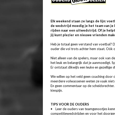
Elk weekend staan ze langs de lijn: voet
de wedstrijd moedig je het team van je 
rijden naar een uitwedstrijd. Of je help
jij kunt plezier en nieuwe vrienden make
Heb je totaal geen verstand van voetbal? 
ouder die vol trots achter hem staat. Oók 
Niet alleen van de spelers, maar ook van d
het leuk en belangrijk dat je aanmoedigt. 
Er ontstaat dikwijls een leuke en gezellige s
We willen op het veld geen coaching door de
meerdere volwassenen weten ze vaak niet m
En geen commentaar op de scheidsrechter. N
kiespijn.
TIPS VOOR DE OUDERS
• Leer de ouders van teamgenootjes kennen
competitiewedstrijden en voor het doorgev