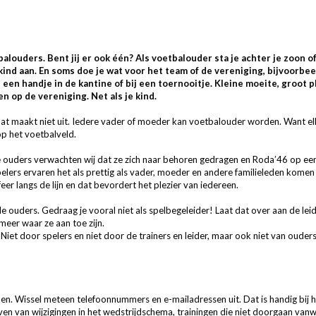
balouders. Bent jij er ook één? Als voetbalouder sta je achter je zoon o
kind aan. En soms doe je wat voor het team of de vereniging, bijvoorbe
t een handje in de kantine of bij een toernooitje. Kleine moeite, groot 
n op de vereniging. Net als je kind.
Dat maakt niet uit. Iedere vader of moeder kan voetbalouder worden. Want el
op het voetbalveld.
e ouders verwachten wij dat ze zich naar behoren gedragen en Roda’46 op een 
Spelers ervaren het als prettig als vader, moeder en andere familieleden kome
feer langs de lijn en dat bevordert het plezier van iedereen.
 ouders. Gedraag je vooral niet als spelbegeleider! Laat dat over aan de leide
eer waar ze aan toe zijn.
iet door spelers en niet door de trainers en leider, maar ook niet van oude
. Wissel meteen telefoonnummers en e-mailadressen uit. Dat is handig bij h
en van wijzigingen in het wedstrijdschema, trainingen die niet doorgaan va