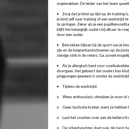
ongemakken. De leider van het team speelt h
• Zorg dat je kind op tijd op de training is.
je kind zelf naar training of een wedstrijd
te springen. Zeker als je een pupillenvoetb
blijft het belangrijk ouders bij elkaar te r
door een ouder.
• Betrokken blijven bij de sport van je kin
zijn en de keeperhandschoenen op de juiste
stevige strik in de veters. Ga zoveel mogeli
• Als je allergisch bent voor voetbalvelden
doorgaan. Het gebeurt dat ouders hun kind a
pingpongen geweest is omdat de wedstrijd 
• Tijdens de wedstrijd:
o Wees enthousiast, stimuleer je zoon of 
o Geen tactische kreten, want ze hebben he
o Laat het coachen over aan de leiders/traine
o De scheidsrechter doet ook zijn best, bem