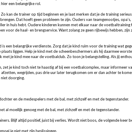
ier een belangrijke rol.
 Zo kan de trainer op tijd beginnen en je laat merken dat je de training serieus
 te brengen. Dat hoeft geen probleem te zijn. Ouders van teamgenootjes, opa’s,
aller in huis hebt. Oudere kinderen kunnen met elkaar naar de voetbaltraining f
oepen voor de haal- en brengservice. Want zolang ze geen rijbewijs hebben, zijn
d is een belangrijke verdienste. Zorg dat je kind ruim voor de training wat ge
 plaats liggen. Help je kind met de scheenbeschermers als hij daarmee worstel
jk met je kind mee naar de voetbalclub. Zo toon je belangstelling. Als jij entho
, zet je kind toch niet te haastig af bij een voetbalcomplex, maar informeer v
fzetten, wegrijden, pas drie uur later terugkomen om er dan achter te komen d
niet doorging.
dochter en de medespelers met de bal, met zichzelf en met de tegenstander.
t al moeilijk genoeg met de bal, met zichzelf en met de tegenstander.
rs. Blijf altijd positief, juist bij verlies. Wordt niet boos, de volgende keer b
oei je niet met zijn beslissingen.