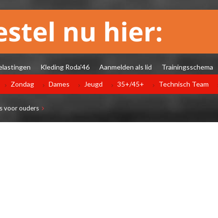
elastingen
Kleding Roda'46
Aanmelden als lid
Trainingsschema
Zondag
Dames
Jeugd
35+/45+
Technisch Team
s voor ouders