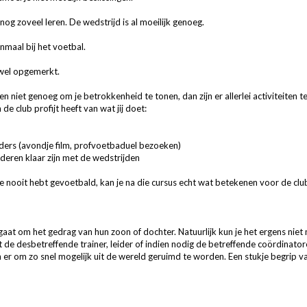
nog zoveel leren. De wedstrijd is al moeilijk genoeg.
maal bij het voetbal.
 wel opgemerkt.
n niet genoeg om je betrokkenheid te tonen, dan zijn er allerlei activiteiten
de club profijt heeft van wat jij doet:
ders (avondje film, profvoetbaduel bezoeken)
nderen klaar zijn met de wedstrijden
 je nooit hebt gevoetbald, kan je na die cursus echt wat betekenen voor de clu
 gaat om het gedrag van hun zoon of dochter. Natuurlijk kun je het ergens niet 
t de desbetreffende trainer, leider of indien nodig de betreffende coördinator
 er om zo snel mogelijk uit de wereld geruimd te worden. Een stukje begrip v