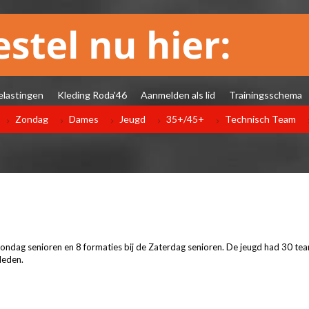
elastingen
Kleding Roda'46
Aanmelden als lid
Trainingsschema
Zondag
Dames
Jeugd
35+/45+
Technisch Team
e Zondag senioren en 8 formaties bij de Zaterdag senioren. De jeugd had 30 tea
leden.