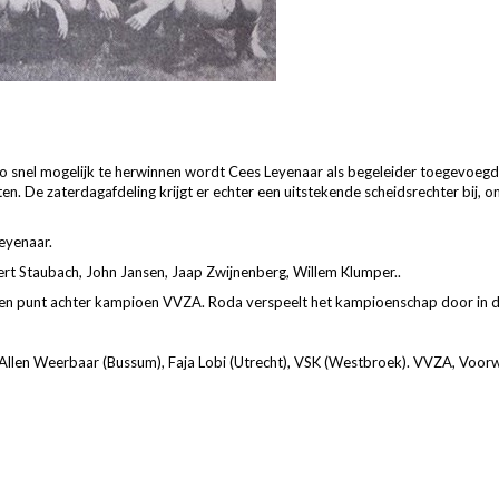
zo snel mogelijk te herwinnen wordt Cees Leyenaar als begeleider toegevoegd
en. De zaterdagafdeling krijgt er echter een uitstekende scheidsrechter bij, o
Leyenaar.
, Bert Staubach, John Jansen, Jaap Zwijnenberg, Willem Klumper..
en punt achter kampioen VVZA. Roda verspeelt het kampioenschap door in de
len Weerbaar (Bussum), Faja Lobi (Utrecht), VSK (Westbroek). VVZA, Voorwaa