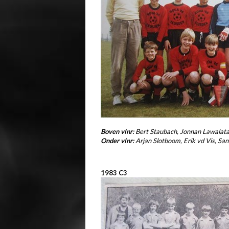
Boven vlnr:
Bert Staubach, Jonnan Lawalata
Onder vlnr:
Arjan Slotboom, Erik vd Vis, S
1983 C3