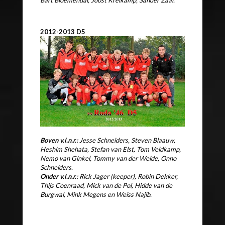
Bart Bloemendal,
Joost Kreikamp, Sander Zaal.
2012-2013 D5
Boven v.l.n.r.:
Jesse Schneiders, Steven Blaauw,
Heshim Shehata, Stefan van Elst, Tom Veldkamp,
Nemo van Ginkel, Tommy van der Weide, Onno
Schneiders.
Onder v.l.n.r.:
Rick Jager (keeper), Robin Dekker,
Thijs Coenraad, Mick van de Pol, Hidde van de
Burgwal, Mink Megens en Weiss Najib.