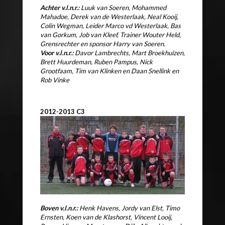
Achter v.l.n.r.:
Luuk van Soeren, Mohammed
Mahadoe, Derek van de Westerlaak, Neal Kooij,
Colin Wegman, Leider Marco vd Westerlaak, Bas
van Gorkum, Job van Kleef, Trainer Wouter Held,
Grensrechter en sponsor Harry van Soeren.
Voor v.l.n.r.:
Davor Lambrechts, Mart Broekhuizen,
Brett Huurdeman, Ruben Pampus, Nick
Grootfaam, Tim van Klinken en Daan Snellink en
Rob Vinke
2012-2013 C3
Boven v.l.n.r.:
Henk Havens, Jordy van Elst, Timo
Ernsten, Koen van de Klashorst,
Vincent Looij,