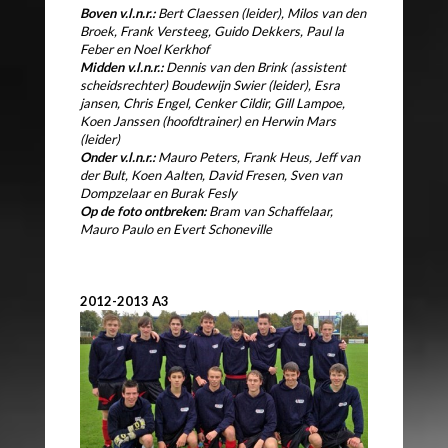
Boven v.l.n.r.:
Bert Claessen (leider), Milos van den
Broek, Frank Versteeg, Guido Dekkers, Paul la
Feber en Noel Kerkhof
Midden v.l.n.r.:
Dennis van den Brink (assistent
scheidsrechter) Boudewijn Swier (leider), Esra
jansen, Chris Engel, Cenker Cildir, Gill Lampoe,
Koen Janssen (hoofdtrainer) en Herwin Mars
(leider)
Onder v.l.n.r.:
Mauro Peters, Frank Heus, Jeff van
der Bult, Koen Aalten, David Fresen, Sven van
Dompzelaar en Burak Fesly
Op de foto ontbreken:
Bram van Schaffelaar,
Mauro Paulo en Evert Schoneville
2012-2013 A3