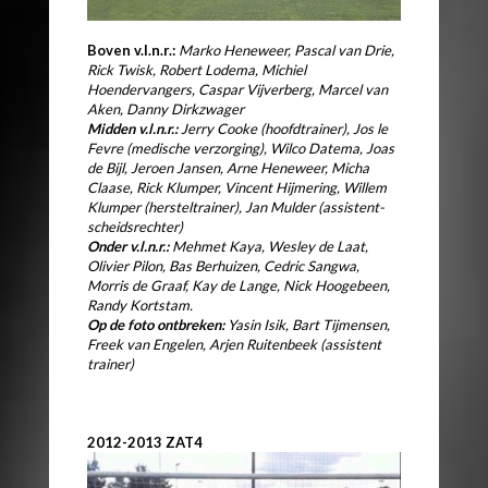
Boven v.l.n.r.:
Marko Heneweer, Pascal van Drie,
Rick Twisk, Robert Lodema, Michiel
Hoendervangers, Caspar Vijverberg, Marcel van
Aken, Danny Dirkzwager
Midden v.l.n.r.:
Jerry Cooke (hoofdtrainer), Jos le
Fevre (medische verzorging), Wilco Datema, Joas
de Bijl, Jeroen Jansen, Arne Heneweer, Micha
Claase, Rick Klumper, Vincent Hijmering, Willem
Klumper (hersteltrainer), Jan Mulder (assistent-
scheidsrechter)
Onder v.l.n.r.:
Mehmet Kaya, Wesley de Laat,
Olivier Pilon, Bas Berhuizen, Cedric Sangwa,
Morris de Graaf, Kay de Lange, Nick Hoogebeen,
Randy Kortstam.
Op de foto ontbreken:
Yasin Isik, Bart Tijmensen,
Freek van Engelen, Arjen Ruitenbeek (assistent
trainer)
2012-2013 ZAT4