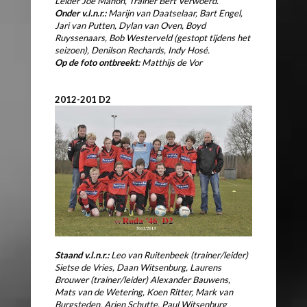
Leider Joe Mahon, Trainer Bert Verwoerd.
Onder v.l.n.r.:
Marijn van Daatselaar, Bart Engel,
Jari van Putten, Dylan van Oven,
Boyd
Ruyssenaars, Bob Westerveld (gestopt tijdens het
seizoen), Denilson Rechards,
Indy Hosé.
Op de foto ontbreekt:
Matthijs de Vor
2012-201 D2
Staand v.l.n.r.:
Leo van Ruitenbeek (trainer/leider)
Sietse de Vries,
Daan Witsenburg, Laurens
Brouwer (trainer/leider) Alexander Bauwens,
Mats van de Wetering, Koen Ritter, Mark van
Burgsteden, Arjen Schutte,
Paul Witsenburg