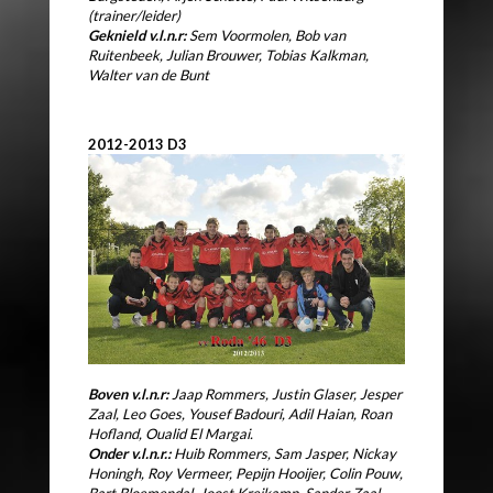
(trainer/leider)
Geknield v.l.n.r:
Sem Voormolen, Bob van
Ruitenbeek, Julian Brouwer,
Tobias Kalkman,
Walter van de Bunt
2012-2013 D3
Boven v.l.n.r:
Jaap Rommers, Justin Glaser, Jesper
Zaal, Leo Goes,
Yousef Badouri, Adil Haian, Roan
Hofland, Oualid El Margai.
Onder v.l.n.r.:
Huib Rommers, Sam Jasper, Nickay
Honingh,
Roy Vermeer, Pepijn Hooijer, Colin Pouw,