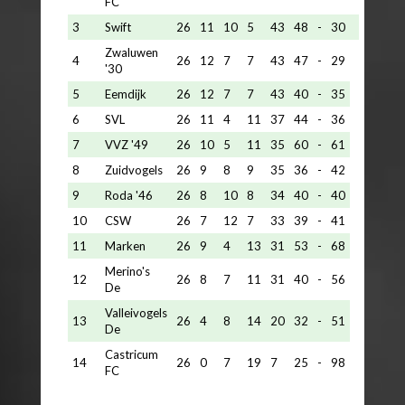
FC
3
Swift
26
11
10
5
43
48
-
30
Zwaluwen
4
26
12
7
7
43
47
-
29
'30
5
Eemdijk
26
12
7
7
43
40
-
35
6
SVL
26
11
4
11
37
44
-
36
7
VVZ '49
26
10
5
11
35
60
-
61
8
Zuidvogels
26
9
8
9
35
36
-
42
9
Roda '46
26
8
10
8
34
40
-
40
10
CSW
26
7
12
7
33
39
-
41
11
Marken
26
9
4
13
31
53
-
68
Merino's
12
26
8
7
11
31
40
-
56
De
Valleivogels
13
26
4
8
14
20
32
-
51
De
Castricum
14
26
0
7
19
7
25
-
98
FC