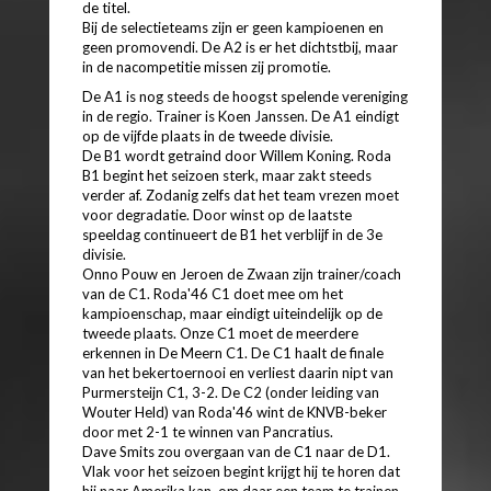
de titel.
Bij de selectieteams zijn er geen kampioenen en
geen promovendi. De A2 is er het dichtstbij, maar
in de nacompetitie missen zij promotie.
De A1 is nog steeds de hoogst spelende vereniging
in de regio. Trainer is Koen Janssen. De A1 eindigt
op de vijfde plaats in de tweede divisie.
De B1 wordt getraind door Willem Koning. Roda
B1 begint het seizoen sterk, maar zakt steeds
verder af. Zodanig zelfs dat het team vrezen moet
voor degradatie. Door winst op de laatste
speeldag continueert de B1 het verblijf in de 3e
divisie.
Onno Pouw en Jeroen de Zwaan zijn trainer/coach
van de C1. Roda'46 C1 doet mee om het
kampioenschap, maar eindigt uiteindelijk op de
tweede plaats. Onze C1 moet de meerdere
erkennen in De Meern C1. De C1 haalt de finale
van het bekertoernooi en verliest daarin nipt van
Purmersteijn C1, 3-2. De C2 (onder leiding van
Wouter Held) van Roda'46 wint de KNVB-beker
door met 2-1 te winnen van Pancratius.
Dave Smits zou overgaan van de C1 naar de D1.
Vlak voor het seizoen begint krijgt hij te horen dat
hij naar Amerika kan, om daar een team te trainen.