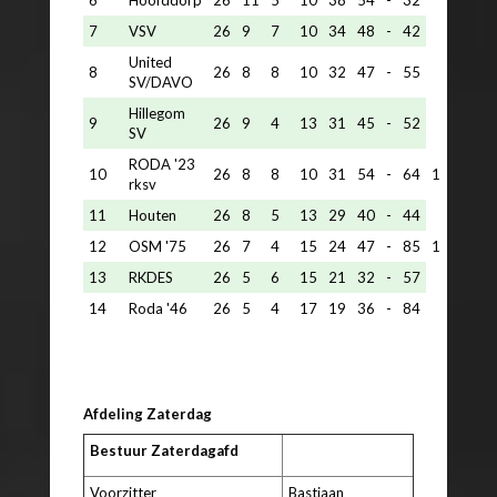
7
VSV
26
9
7
10
34
48
-
42
United
8
26
8
8
10
32
47
-
55
SV/DAVO
Hillegom
9
26
9
4
13
31
45
-
52
SV
RODA '23
10
26
8
8
10
31
54
-
64
1
rksv
11
Houten
26
8
5
13
29
40
-
44
12
OSM '75
26
7
4
15
24
47
-
85
1
13
RKDES
26
5
6
15
21
32
-
57
14
Roda '46
26
5
4
17
19
36
-
84
Afdeling Zaterdag
Bestuur Zaterdagafd
Voorzitter
Bastiaan