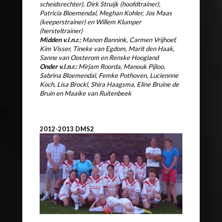
scheidsrechter), Dirk Struijk (hoofdtrainer),
Patricia Bloemendal, Meghan Kohler, Jos Maas
(keeperstrainer) en Willem Klumper
(hersteltrainer)
Midden v.l.n.r.:
Manon Bannink, Carmen Vrijhoef,
Kim Visser, Tineke van Egdom, Marit den Haak,
Sanne van Oosterom en Renske Hoogland
Onder v.l.n.r.:
Mirjam Roorda, Manouk Pijloo,
Sabrina Bloemendal, Femke Pothoven, Luciennne
Koch, Lisa Brockl, Shira Haagsma, Eline Bruine de
Bruin en Maaike van Ruitenbeek
2012-2013 DMS2