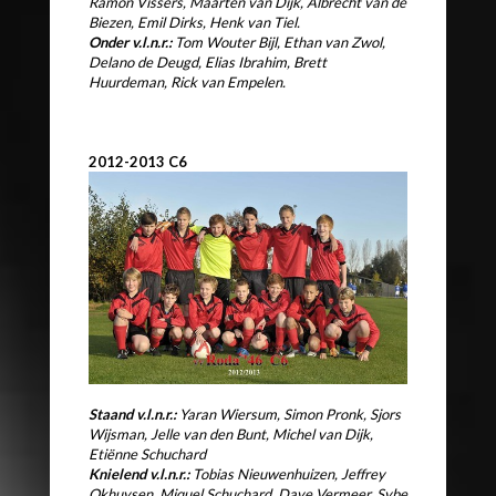
Ramon Vissers, Maarten van Dijk, Albrecht van de
Biezen, Emil Dirks,
Henk van Tiel.
Onder v.l.n.r.:
Tom Wouter Bijl, Ethan van Zwol,
Delano de Deugd, Elias Ibrahim,
Brett
Huurdeman, Rick van Empelen.
2012-2013 C6
Staand v.l.n.r.:
Yaran Wiersum, Simon Pronk, Sjors
Wijsman,
Jelle van den Bunt, Michel van Dijk,
Etiënne Schuchard
Knielend v.l.n.r.:
Tobias Nieuwenhuizen, Jeffrey
Okhuysen,
Miquel Schuchard, Dave Vermeer, Sybe