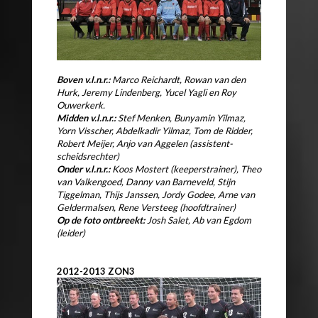
Boven v.l.n.r.:
Marco Reichardt, Rowan van den
Hurk, Jeremy Lindenberg, Yucel Yagli en Roy
Ouwerkerk.
Midden v.l.n.r.:
Stef Menken, Bunyamin Yilmaz,
Yorn Visscher, Abdelkadir Yilmaz, Tom de Ridder,
Robert Meijer, Anjo van Aggelen (assistent-
scheidsrechter)
Onder v.l.n.r.:
Koos Mostert (keeperstrainer), Theo
van Valkengoed, Danny van Barneveld, Stijn
Tiggelman, Thijs Janssen, Jordy Godee, Arne van
Geldermalsen, Rene Versteeg (hoofdtrainer)
Op de foto ontbreekt:
Josh Salet, Ab van Egdom
(leider)
2012-2013 ZON3