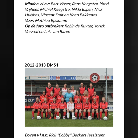
Midden v.l.n.r:
Bart Visser, Rens Keegstra, Yoeri
Vrijhoef, Michiel Keegstra, Nikki Eijpen, Nick
Huiskes, Vincent Smit en Koen Bakkenes.
Voor:
Mathieu Epskamp
Op de foto ontbreken:
Robin de Ruyter, Yorick
Verzaal en Luis van Baren
2012-2013 DMS1
Boven v.l.n.r.:
Rick "Bobby" Beckers (assistent