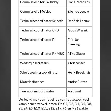
Commissielid Mini & Kiddy
Hans Peter Kok
Commissielid Meisjes
Ellen de Leeuw
Technischcoördinator Selectie
René de Leeuw
Technischcoördinator C -D
Goos Wissink
Technischcoördinator E
Erik-Jan
Sleeking
Technischcoördinator F - M&K
Mike Glaser
Wedstrijdsecretaris
Chris Visser
Scheidsrechtercoördinator
Henk Broekhuis
Materiaalbeheer
A
ndre Rutten
Toernooiencoördinator
Aalt Smit
De Jeugd mag aan het einde van het seizoen veel
kampioenen verwelkomen. De C7, D3, D4, D5, D8,
E3, E4, E5, E10, E11, E12, E19, F6 en MB1 pakten