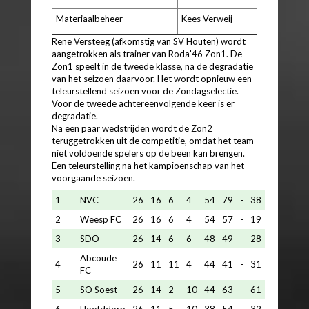
Materiaalbeheer
Kees Verweij
Rene Versteeg (afkomstig van SV Houten) wordt
aangetrokken als trainer van Roda'46 Zon1. De
Zon1 speelt in de tweede klasse, na de degradatie
van het seizoen daarvoor. Het wordt opnieuw een
teleurstellend seizoen voor de Zondagselectie.
Voor de tweede achtereenvolgende keer is er
degradatie.
Na een paar wedstrijden wordt de Zon2
teruggetrokken uit de competitie, omdat het team
niet voldoende spelers op de been kan brengen.
Een teleurstelling na het kampioenschap van het
voorgaande seizoen.
1
NVC
26
16
6
4
54
79
-
38
2
Weesp FC
26
16
6
4
54
57
-
19
3
SDO
26
14
6
6
48
49
-
28
Abcoude
4
26
11
11
4
44
41
-
31
FC
5
SO Soest
26
14
2
10
44
63
-
61
6
Hoofddorp
26
11
5
10
38
54
-
32