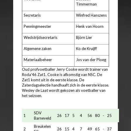
Timmerman
Secretaris
Winfred Hanszens
Penningmeester
Henk van Hoorn
Wedstrijdsecretaris
Björn Lier
Algemene zaken
Ko de Kruijff
Materiaalbeheer
Jos van der Ploeg
Oud profvoetballer Jerry Cooke wordt trainer van
Roda'46 Zat1. Cooke is afkomstig van NSC. De
Zat1 komt uit in de eerste klasse. De
Zaterdagselectie handhaaft zich in de eerste klasse.
Wesley de Laat wordt gekozen als voetballer van
het seizoen.
SDV
1
26
17
5
4
56
80
-
25
Barneveld
Breukelen
2
26
15
4
7
49
65
-
37