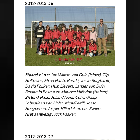
2012-2013 D6
Staand v.l.n.r.:
Jan Willem van Duin (leider), Tijs
Holtewes,
Efron Habte Beraki, Jesse Borghardt,
David Fokker, Huib Lievers,
Sander van Duin,
Benjamin Bosma en Maurice Hilferink (trainer).
Zittend vl.n.r.:
Julian Noom, Colvin Paap,
Sebastiaan van Holst,
Mehdi Azili, Jesse
Hoogeveen, Jasper Hilferink en Luc Zwiers.
Niet aanwezig :
Rick Pasker.
2012-2013 D7