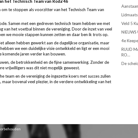
van het Technisch Team van Roda’46
Aanstaan
n om te stoppen als voorzitter van het Technisch Team van
Lidmaats
periode. Samen met een gedreven technisch team hebben we met
Veld 5 K
 van het voetbal binnen de vereniging. Door de inzet van veel
NIEUWS 
bben we mooie stappen kunnen zetten en daar ben ik trots op.
4e Keepe
et alleen hebben gewerkt aan de dagelijkse organisatie, maar
ebben we een duidelijke visie ontwikkeld en ligt er een mooi
RUUD M
de komende jaren verder kan bouwen.
RO…
ouwen, de betrokkenheid en de fijne samenwerking. Zonder de
De schei
re vrijwilligers was dit niet mogelijk geweest.
che team en de vereniging de ingezette koers met succes zullen
, maar bovenal veel plezier, in de verdere ontwikkeling van het
voorbehouden