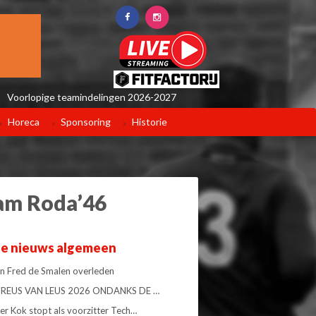
Voorlopige teamindelingen 2026-2027
Horeca
Sponsoring
Historie
eam Roda’46
te nieuws algemeen
 Fred de Smalen overleden
34 REUS VAN LEUS 2026 ONDANKS DE …
er Kok stopt als voorzitter Tech…