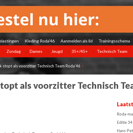
elastingen
Kleding Roda'46
Aanmelden als lid
Trainingsschema
Zondag
Dames
Jeugd
35+/45+
Technisch Team
k stopt als voorzitter Technisch Team Roda’46
topt als voorzitter Technisch T
Laats
Roda-man
Editie 
Hans-Pet