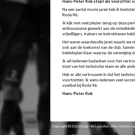
Hans-Peter Kok stopt als voorzitter 
Na een aantal mooie jaren heb ik beslote
Roda’46.
Ik kijk met veel plezier terug op deze 
enthousiasme gewerkt aan de ontwikkeling
vrijwilligers, trainers en betrokkenen he
Het waren waardevolle jaren waarin we ni
ook aan de toekomst van de club. Samen h
beleidsplan klaar waarop de vereniging 
Ik wil iedereen bedanken voor het vertr
inzet van het technische team en alle ande
Heb er alle vertrouwen in dat het technis
voortzetten. Ik wens iedereen veel succes
voetbal bij Roda’46.
Hans-Peter Kok
Copyright © 2026 Roda '46 Leusden. Alle rechten 