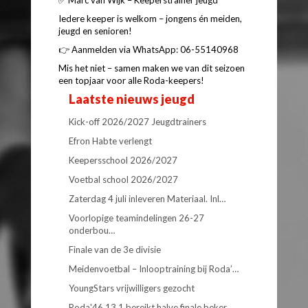
✅ Marc van Wijk – Keeperstrainer jeugd
Iedere keeper is welkom – jongens én meiden,
jeugd en senioren!
👉 Aanmelden via WhatsApp: 06-55140968
Mis het niet – samen maken we van dit seizoen
een topjaar voor alle Roda-keepers!
Laatste nieuws jeugd
Kick-off 2026/2027 Jeugdtrainers
Efron Habte verlengt
Keepersschool 2026/2027
Voetbal school 2026/2027
Zaterdag 4 juli inleveren Materiaal. Inl…
Voorlopige teamindelingen 26-27
onderbou…
Finale van de 3e divisie
Meidenvoetbal – Inlooptraining bij Roda’…
YoungStars vrijwilligers gezocht
Roda'46 13.1 bereikt halve finale beker