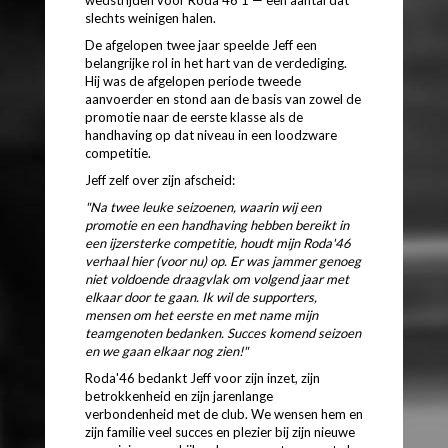
wedstrijden voor Roda'46 1 — een aantal dat
slechts weinigen halen.
De afgelopen twee jaar speelde Jeff een
belangrijke rol in het hart van de verdediging.
Hij was de afgelopen periode tweede
aanvoerder en stond aan de basis van zowel de
promotie naar de eerste klasse als de
handhaving op dat niveau in een loodzware
competitie.
Jeff zelf over zijn afscheid:
"Na twee leuke seizoenen, waarin wij een
promotie en een handhaving hebben bereikt in
een ijzersterke competitie, houdt mijn Roda'46
verhaal hier (voor nu) op. Er was jammer genoeg
niet voldoende draagvlak om volgend jaar met
elkaar door te gaan. Ik wil de supporters,
mensen om het eerste en met name mijn
teamgenoten bedanken. Succes komend seizoen
en we gaan elkaar nog zien!"
Roda'46 bedankt Jeff voor zijn inzet, zijn
betrokkenheid en zijn jarenlange
verbondenheid met de club. We wensen hem en
zijn familie veel succes en plezier bij zijn nieuwe