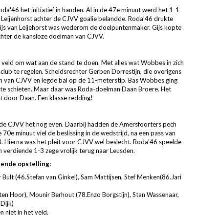
da'46 het initiatief in handen. Al in de 47e minuut werd het 1-1
 Leijenhorst achter de CJVV goalie belandde. Roda'46 drukte
 Gijs van Leijehorst was wederom de doelpuntenmaker. Gijs kopte
achter de kansloze doelman van CJVV.
 veld om wat aan de stand te doen. Met alles wat Wobbes in zich
sclub te regelen. Scheidsrechter Gerben Dorrestijn, die overigens
n van CJVV en legde bal op de 11-meterstip. Bas Wobbes ging
 te schieten. Maar daar was Roda-doelman Daan Broere. Het
 door Daan. Een klasse redding!
rde CJVV het nog even. Daarbij hadden de Amersfoorters pech
 70e minuut viel de beslissing in de wedstrijd, na een pass van
-3. Hierna was het pleit voor CJVV wel beslecht. Roda'46 speelde
 verdiende 1-3 zege vrolijk terug naar Leusden.
ende opstelling:
 Bult (46.Stefan van Ginkel), Sam Mattijsen, Stef Menken(86.Jari
r ten Hoor), Mounir Berhout (78.Enzo Borgstijn), Stan Wassenaar,
Dijk)
niet in het veld.