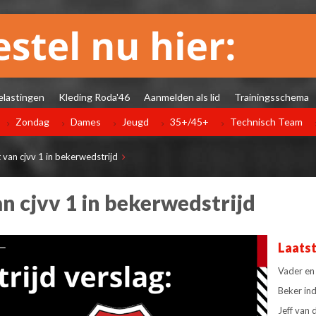
elastingen
Kleding Roda'46
Aanmelden als lid
Trainingsschema
Zondag
Dames
Jeugd
35+/45+
Technisch Team
 van cjvv 1 in bekerwedstrijd
n cjvv 1 in bekerwedstrijd
Laats
Vader en
Beker in
Jeff van 