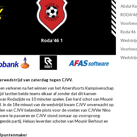
Abdul Ka
RODA'46 
Voorbesc
Roda’46 
Wedstrij
Voorbesc
Wedstrij
erwedstrijd van zaterdag tegen CJVV.
en en verkeren na het winnen van het Amersfoorts Kampioenschap
ijd tastten beide teams elkaar af zonder dat dit kansen
 van Rodazijde na 10 minuten spelen. Een hard schot van Mounir
l. In de 18e minuut van de wedstrijd kwam CJVV onverwacht op
llen van CJVV belandde plots voor de voeten van CJVVer Nino
oere te passeren en CJVV stond zomaar op voorsprong.
ggende partij. Helaas leverden schoten van Mounir Berhout en
oelpuntenmaker