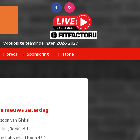
Voorlopige teamindelingen 2026-2027
Horeca
Sponsoring
Historie
te nieuws zaterdag
 zoon van Ginkel
deling Roda'46 1
der Bult verlaat Roda'46 1