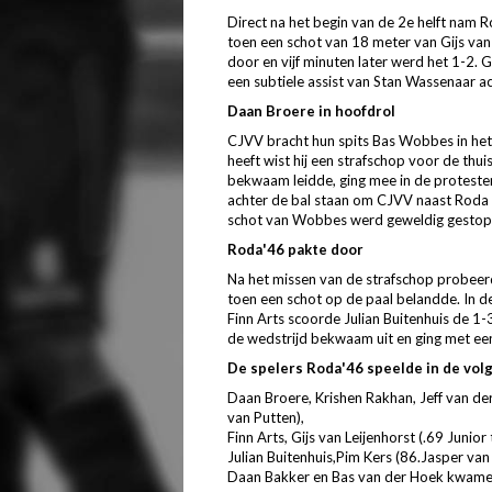
Direct na het begin van de 2e helft nam Ro
toen een schot van 18 meter van Gijs van
door en vijf minuten later werd het 1-2.
een subtiele assist van Stan Wassenaar 
Daan Broere in hoofdrol
CJVV bracht hun spits Bas Wobbes in het
heeft wist hij een strafschop voor de thui
bekwaam leidde, ging mee in de proteste
achter de bal staan om CJVV naast Roda
schot van Wobbes werd geweldig gestopt
Roda'46 pakte door
Na het missen van de strafschop probee
toen een schot op de paal belandde. In de
Finn Arts scoorde Julian Buitenhuis de 1
de wedstrijd bekwaam uit en ging met een
De spelers Roda'46 speelde in de volg
Daan Broere, Krishen Rakhan, Jeff van der
van Putten),
Finn Arts, Gijs van Leijenhorst (.69 Junio
Julian Buitenhuis,Pim Kers (86.Jasper van 
Daan Bakker en Bas van der Hoek kwamen 