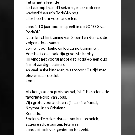
het is niet alleen de
laatste pupil van dit seizoen, maar ook een
wedstrijd waarin Roda’46 nog
alles heeft om voor te spelen.
Joas is 10 jaar oud en speelt in de JO10-3 van
Roda’46.
Daar krijgt hij training van Sjoerd en Remco, die
volgens Joas samen
zorgen voor leuke en leerzame trainingen.
Voetbal is dan ook zijn grootste hobby.
Hij vindt het vooral mooi dat Roda’46 een club
is met aardige trainers
en veel leuke kinderen, waardoor hij altijd met
plezier naar de club
komt.
Als het gaat om profvoetbal, is FC Barcelona de
favoriete club van Joas.
Zijn grote voorbeelden zijn Lamine Yamal,
Neymar Jr en Cristiano
Ronaldo.
Spelers die bekendstaan om hun techniek,
acties en doelpunten. Iets waar
Joas zelf ook van geniet op het veld.