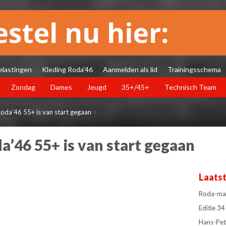
elastingen
Kleding Roda'46
Aanmelden als lid
Trainingsschema
Zondag
Dames
Jeugd
35+/45+
Technisch Team
oda’46 55+ is van start gegaan
a’46 55+ is van start gegaan
Laats
Roda-man
Editie 
Hans-Pet