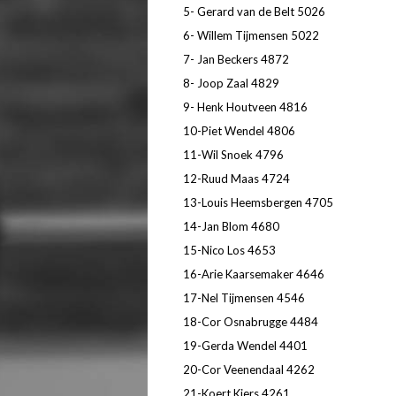
5- Gerard van de Belt 5026
6- Willem Tijmensen 5022
7- Jan Beckers 4872
8- Joop Zaal 4829
9- Henk Houtveen 4816
10-Piet Wendel 4806
11-Wil Snoek 4796
12-Ruud Maas 4724
13-Louis Heemsbergen 4705
14-Jan Blom 4680
15-Nico Los 4653
16-Arie Kaarsemaker 4646
17-Nel Tijmensen 4546
18-Cor Osnabrugge 4484
19-Gerda Wendel 4401
20-Cor Veenendaal 4262
21-Koert Kiers 4261