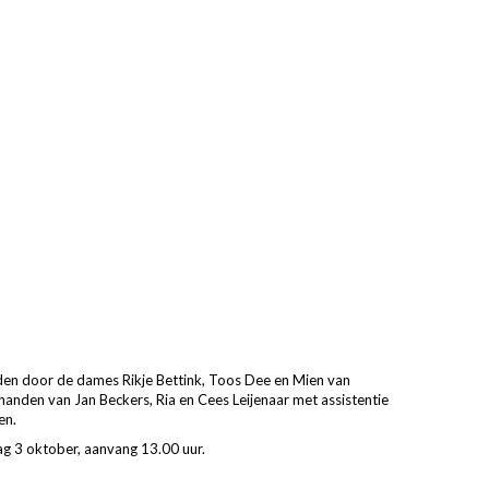
rden door de dames Rikje Bettink, Toos Dee en Mien van
 handen van Jan Beckers, Ria en Cees Leijenaar met assistentie
en.
g 3 oktober, aanvang 13.00 uur.