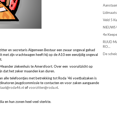
Aanstaan
Lidmaats
Veld 5 K
NIEUWS 
4e Keepe
RUUD M
RO…
zitter en secretaris Algemeen Bestuur een zwaar ongeval gehad
De schei
it met zijn vrachtwagen heeft hij op de A10 een eenzijdig ongeval
t.
Meander ziekenhuis te Amersfoort. Over een vooruitzicht op
zijn dat het zeker maanden kan duren.
n alle telefoontjes met betrekking tot Roda ’46 voetbalzaken is
dinatoren jeugdcommissie te contacten en voor zaken aangaande
riaat@roda46.nl
of
voorzitter@roda.nl
.
ia en hun zonen heel veel sterkte.