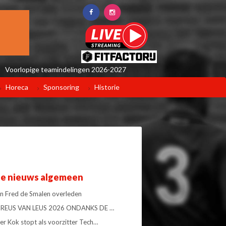
Voorlopige teamindelingen 2026-2027
Horeca
Sponsoring
Historie
te nieuws algemeen
 Fred de Smalen overleden
34 REUS VAN LEUS 2026 ONDANKS DE …
er Kok stopt als voorzitter Tech…