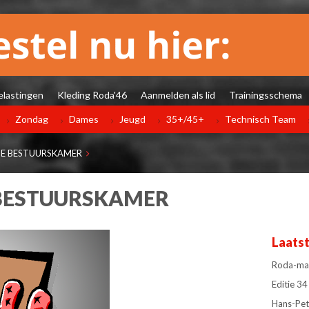
elastingen
Kleding Roda'46
Aanmelden als lid
Trainingsschema
Zondag
Dames
Jeugd
35+/45+
Technisch Team
DE BESTUURSKAMER
 BESTUURSKAMER
Laats
Roda-man
Editie 
Hans-Pet