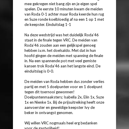
mee gekregen niet bang zijn en je eigen spel
spelen. De eerste 10 minuten kwam de meiden
van Roda 0-1 achter maar Roda keerde hun rug
en Suze ronde koelbloedig af na een 1 op 1 met
de keepster. Einduitslag 1-1
Na deze wedstrijd was het duidelijk Roda’46
staat in de finale tegen VRC. De meiden van
Roda’46 zouden aan een gelijkspel genoeg
hebben i.v.m. het doelsaldo. Met dat in hun
hoofd gingen de meiden met spanning de finale
in. Na een spannende pot met veel gemiste
kansen trok Roda’46 aan het langste eind. De
einduitslag is 0-0.
De meiden van Roda hebben dus zonder verlies
partij en met 5 doelpunten voor en 1 doelpunt
tegen dit toernooi gewonnen!
Doelpuntenmaaksters; Isabella 2x, Elin 1x, Suze
1x en Nienke 1x. Bij de prijsuitreiking heeft onze
aanvoerster en geweldige keepster Ivy de
beker in ontvangst genomen.
Wij willen VRC nogmaals heel erg bedanken
voor de gastvrijheid!