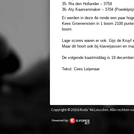
35- Ria den Hollander – 3759
36- Aty Kaarsenmaker – 3704 (Poedelprij
Er werden in deze 4e ronde een paar ho
Kees Groenenstein in 1 boom 2100 punten
boom.
Lage scores waren er ook. Gijs de Kruyf
Maar dit hoort ook bij klaverjassen en ma
De volgende kaartmiddag is 19 december.
Tekst: Cees Leijenaar
Copyright © 2026 Roda '46 Leusden. Alle rechten 