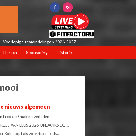
Voorlopige teamindelingen 2026-2027
Horeca
Sponsoring
Historie
rnooi
te nieuws algemeen
 Fred de Smalen overleden
34 REUS VAN LEUS 2026 ONDANKS DE …
er Kok stopt als voorzitter Tech…