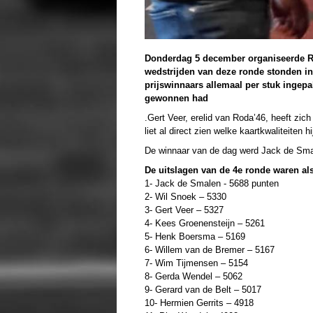
Donderdag 5 december organiseerde Ro
wedstrijden van
deze ronde stonden in 
prijswinnaars allemaal per
stuk ingepa
gewonnen had
.
Gert Veer, erelid van Roda’46, heeft zic
liet
al direct zien welke kaartkwaliteiten h
De winnaar van de dag
werd Jack de Smale
De uitslagen van de 4e ronde waren als
1- Jack de Smalen - 5688 punten
2- Wil Snoek – 5330
3- Gert Veer – 5327
4- Kees Groenensteijn – 5261
5- Henk Boersma – 5169
6- Willem van de Bremer – 5167
7- Wim Tijmensen – 5154
8- Gerda Wendel – 5062
9- Gerard van de Belt – 5017
10- Hermien Gerrits – 4918