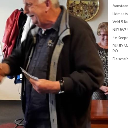
Aanstaan
Lidmaats
Veld 5 K
NIEUWS 
4e Keepe
RUUD M
RO…
De schei