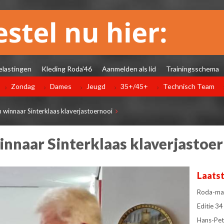
elastingen
Kleding Roda'46
Aanmelden als lid
Trainingsschema
Zondag
Dames
Jeugd
35+/45+
Technisch Team
 winnaar Sinterklaas klaverjastoernooi
innaar Sinterklaas klaverjastoe
Laats
Roda-man
Editie 
Hans-Pet