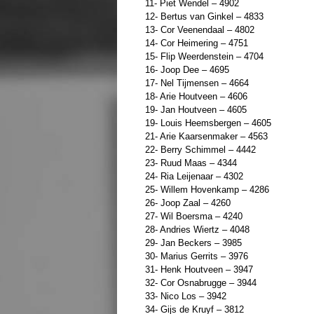
11- Piet Wendel – 4902
12- Bertus van Ginkel – 4833
13- Cor Veenendaal – 4802
14- Cor Heimering – 4751
15- Flip Weerdenstein – 4704
16- Joop Dee – 4695
17- Nel Tijmensen – 4664
18- Arie Houtveen – 4606
19- Jan Houtveen – 4605
19- Louis Heemsbergen – 4605
21- Arie Kaarsenmaker – 4563
22- Berry Schimmel – 4442
23- Ruud Maas – 4344
24- Ria Leijenaar – 4302
25- Willem Hovenkamp – 4286
26- Joop Zaal – 4260
27- Wil Boersma – 4240
28- Andries Wiertz – 4048
29- Jan Beckers – 3985
30- Marius Gerrits – 3976
31- Henk Houtveen – 3947
32- Cor Osnabrugge – 3944
33- Nico Los – 3942
34- Gijs de Kruyf – 3812