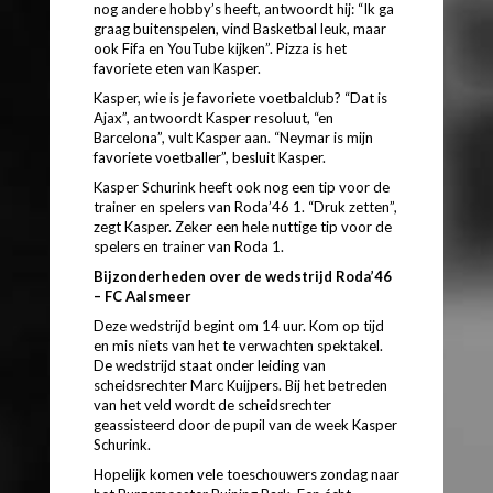
nog andere hobby’s heeft, antwoordt hij: “Ik ga
graag buitenspelen, vind Basketbal leuk, maar
ook Fifa en YouTube kijken”. Pizza is het
favoriete eten van Kasper.
Kasper, wie is je favoriete voetbalclub? “Dat is
Ajax”, antwoordt Kasper resoluut, “en
Barcelona”, vult Kasper aan. “Neymar is mijn
favoriete voetballer”, besluit Kasper.
Kasper Schurink heeft ook nog een tip voor de
trainer en spelers van Roda’46 1. “Druk zetten”,
zegt Kasper. Zeker een hele nuttige tip voor de
spelers en trainer van Roda 1.
Bijzonderheden over de wedstrijd Roda’46
– FC Aalsmeer
Deze wedstrijd begint om 14 uur. Kom op tijd
en mis niets van het te verwachten spektakel.
De wedstrijd staat onder leiding van
scheidsrechter Marc Kuijpers. Bij het betreden
van het veld wordt de scheidsrechter
geassisteerd door de pupil van de week Kasper
Schurink.
Hopelijk komen vele toeschouwers zondag naar