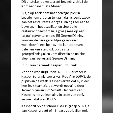
Dit uitstekende restaurant bevindt zich bij de
Korf, net naast Café Monet.
Als je op zoek bent naar een fijne plek in
Leusden om uit eten te gaan, dan is een bezoek
aan het restaurant George Dinning zeer aan te
bevelen. In het gezellige- en sfeervolle
restaurant neemt men je graag mee op een
culinaire avonturenreis. Bij George Dinning
worden kleinere gerechtjes geserveerd
waardoor je een hele avond kunt proeven,
delen en genieten. Kijk op de site
georgedinning.nl en kom direct in de unieke
sfeer van restaurant George Dinning.
Pupil van de week Kasper Schurink
Voor de wedstrijd Roda’46 – FC Aalsmeer is
Kasper Schurink, speler van Roda’46 JO9-3, de
pupil van de week. Kasper vertelt dat hij in een
heel leuk team zit, dat wordt getraind door
Jeroen Vivié en Tim Scharff. Het team van
Kasper is net zo leuk als zijn team van vorig
seizoen, dat was JO8-5.
Kasper zit op de school KLA4 in groep 5. Als je
aan Kasper vraagt of hij naast voetballen ook