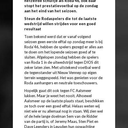
hetzelfde schuitje als Roda’46, ook daar
stopt het prestatievoetbal op de zondag
aan het eind van het seizoen.
Steun de Rodaspelers die tot de laatste
wedstrijd willen strijden voor een goed
resultaat
Toen bekend werd dat er vanaf volgend
seizoen geen eerste elftal op zondag meer is bij
Roda’46, hebben de spelers gezegd er alles aan
te doen om het lopende seizoen goed af te
sluiten. Afgelopen zondag hebben de spelers
van Roda 1 in de uitwedstrijd tegen DIOS dit
zeker laten zien. Met uitstekend voetbal werd
de tegenstander uit Nieuw Vennep op eigen
terrein weggespeeld. Het was genieten voor de
Roda aanhangers en neutrale toeschouwers.
Hopelijk gaat dit ook tegen FC Aalsmeer
lukken. Maar je weet het nooit. Alhoewel
Aalsmeer op de laatste plaats staat, beschikken
ze toch over een goed elftal. Helaas weten wij
niet wie er nu allemaal nog in staan. Wij zien wel
of de hele lange doelman Sem van de Ridder
van de partij is, of Jeremy Maas, Sten Piet en
Dave Leenders in Leusden hun opwachting