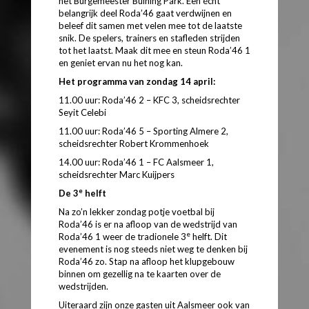
het Burgemeester Buining Park. Een écht
belangrijk deel Roda’46 gaat verdwijnen en
beleef dit samen met velen mee tot de laatste
snik. De spelers, trainers en stafleden strijden
tot het laatst. Maak dit mee en steun Roda’46 1
en geniet ervan nu het nog kan.
Het programma van zondag 14 april:
11.00 uur: Roda’46 2 – KFC 3, scheidsrechter
Seyit Celebi
11.00 uur: Roda’46 5 – Sporting Almere 2,
scheidsrechter Robert Krommenhoek
14.00 uur: Roda’46 1 – FC Aalsmeer 1,
scheidsrechter Marc Kuijpers
e
De 3
helft
Na zo’n lekker zondag potje voetbal bij
Roda’46 is er na afloop van de wedstrijd van
e
Roda’46 1 weer de tradionele 3
helft. Dit
evenement is nog steeds niet weg te denken bij
Roda’46 zo. Stap na afloop het klupgebouw
binnen om gezellig na te kaarten over de
wedstrijden.
Uiteraard zijn onze gasten uit Aalsmeer ook van