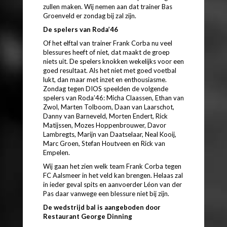
zullen maken. Wij nemen aan dat trainer Bas
Groenveld er zondag bij zal zijn.
De spelers van Roda’46
Of het elftal van trainer Frank Corba nu veel
blessures heeft of niet, dat maakt de groep
niets uit. De spelers knokken wekelijks voor een
goed resultaat. Als het niet met goed voetbal
lukt, dan maar met inzet en enthousiasme.
Zondag tegen DIOS speelden de volgende
spelers van Roda’46: Micha Claassen, Ethan van
Zwol, Marten Tolboom, Daan van Laarschot,
Danny van Barneveld, Morten Endert, Rick
Matijssen, Mozes Hoppenbrouwer, Davor
Lambregts, Marijn van Daatselaar, Neal Kooij,
Marc Groen, Stefan Houtveen en Rick van
Empelen.
Wij gaan het zien welk team Frank Corba tegen
FC Aalsmeer in het veld kan brengen. Helaas zal
in ieder geval spits en aanvoerder Léon van der
Pas daar vanwege een blessure niet bij zijn.
De wedstrijd bal is aangeboden door
Restaurant George Dinning