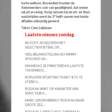
harte welkom. Bovendien houden de
Aalsmeerders ook van gezelligheid, dat weten
wij uit ervaring. Vorig seizoen bij de uit- en thuis
e
wedstrijden werd de 3
helft samen met beide
elftallen uitbundig gevierd.
Tekst: Cees Leijenaar
Laatste nieuws zondag
NU ECHT AFGELOPEN MET
SELECTIEVOETBAL OP…
VEEL BELANGSTELLING BIJ WARM
AFSCHEID VA…
MAANDAG 2E PINKSTERDAG LAATSTE
THUISWEDS…
KOPLOPER SPORTING’70 NET IETS TE
STERK V…
RODA’46 WINT OP KARAKTER VAN
SMVC FAIR P…
MARC GROEN BRENGT RODA’46 NAAR
GROTE ZEG…
RODA’46 1 SPEELT NOG TWEEMAAL