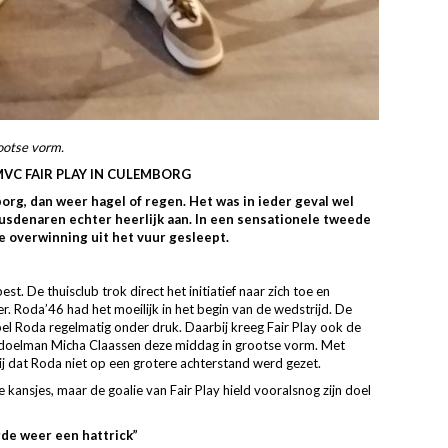
ootse vorm.
VC FAIR PLAY IN CULEMBORG
rg, dan weer hagel of regen. Het was in ieder geval wel
usdenaren echter heerlijk aan. In een sensationele tweede
ge overwinning uit het vuur gesleept.
est. De thuisclub trok direct het initiatief naar zich toe en
r. Roda’46 had het moeilijk in het begin van de wedstrijd. De
l Roda regelmatig onder druk. Daarbij kreeg Fair Play ook de
doelman Micha Claassen deze middag in grootse vorm. Met
j dat Roda niet op een grotere achterstand werd gezet.
 kansjes, maar de goalie van Fair Play hield vooralsnog zijn doel
rde weer een hattrick”