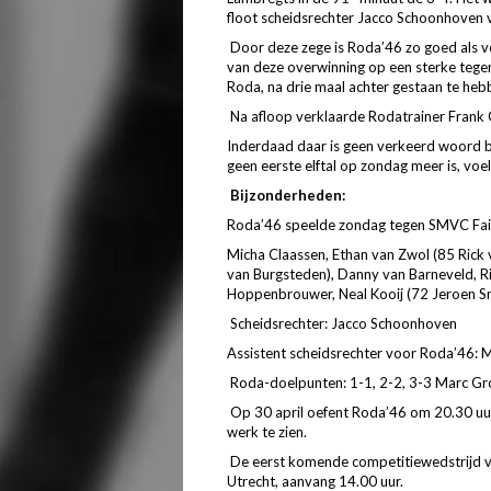
floot scheidsrechter Jacco Schoonhoven v
Door deze zege is Roda’46 zo goed als ve
van deze overwinning op een sterke tegen
Roda, na drie maal achter gestaan te heb
Na afloop verklaarde Rodatrainer Frank Co
Inderdaad daar is geen verkeerd woord bi
geen eerste elftal op zondag meer is, voe
Bijzonderheden:
Roda’46 speelde zondag tegen SMVC Fair
Micha Claassen, Ethan van Zwol (85 Ric
van Burgsteden), Danny van Barneveld, R
Hoppenbrouwer, Neal Kooij (72 Jeroen Sn
Scheidsrechter: Jacco Schoonhoven
Assistent scheidsrechter voor Roda’46: 
Roda-doelpunten: 1-1, 2-2, 3-3 Marc G
Op 30 april oefent Roda’46 om 20.30 u
werk te zien.
De eerst komende competitiewedstrijd v
Utrecht, aanvang 14.00 uur.