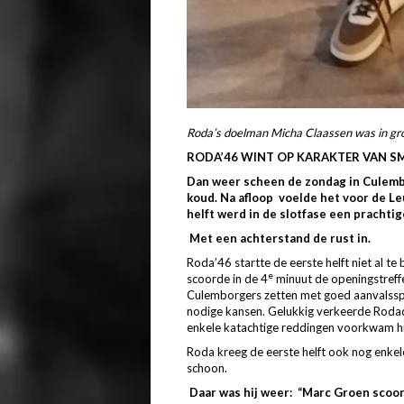
Roda’s doelman Micha Claassen was in gr
RODA’46 WINT OP KARAKTER VAN SM
Dan weer scheen de zondag in Culembo
koud. Na afloop voelde het voor de Le
helft werd in de slotfase een prachti
Met een achterstand de rust in.
Roda’46 startte de eerste helft niet al te b
e
scoorde in de 4
minuut de openingstreffe
Culemborgers zetten met goed aanvalsspe
nodige kansen. Gelukkig verkeerde Roda
enkele katachtige reddingen voorkwam hi
Roda kreeg de eerste helft ook nog enkele
schoon.
D
aar was hij weer: “Marc Groen scoo