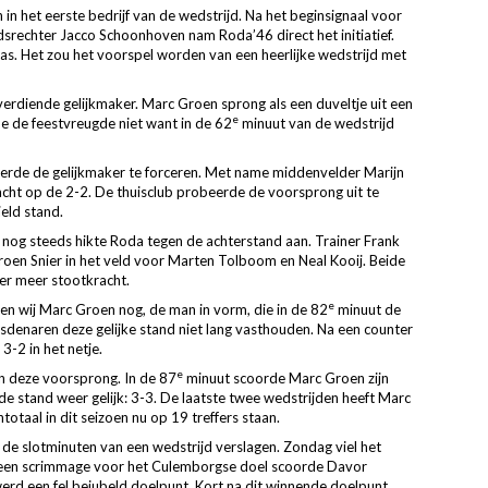
 in het eerste bedrijf van de wedstrijd. Na het beginsignaal voor
dsrechter Jacco Schoonhoven nam Roda’46 direct het initiatief.
pas. Het zou het voorspel worden van een heerlijke wedstrijd met
diende gelijkmaker. Marc Groen sprong als een duveltje uit een
e
de de feestvreugde niet want in de 62
minuut van de wedstrijd
erde de gelijkmaker te forceren. Met name middenvelder Marijn
cht op de 2-2. De thuisclub probeerde de voorsprong uit te
eld stand.
 nog steeds hikte Roda tegen de achterstand aan. Trainer Frank
oen Snier in het veld voor Marten Tolboom en Neal Kooij. Beide
eer meer stootkracht.
e
n wij Marc Groen nog, de man in vorm, die in de 82
minuut de
denaren deze gelijke stand niet lang vasthouden. Na een counter
3-2 in het netje.
e
an deze voorsprong. In de 87
minuut scoorde Marc Groen zijn
 stand weer gelijk: 3-3. De laatste twee wedstrijden heeft Marc
totaal in dit seizoen nu op 19 treffers staan.
 de slotminuten van een wedstrijd verslagen. Zondag viel het
t een scrimmage voor het Culemborgse doel scoorde Davor
erd een fel bejubeld doelpunt. Kort na dit winnende doelpunt