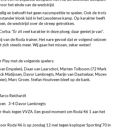
oor het einde van de wedstrijd.
ilig en behoeft het geen nacompetitie te spelen. Ook de trots
stander klonk luid in het Leusdense kamp. Op karakter heeft
ben, de wedstrijd over de streep getrokken.
rba: “Er zit veel karakter in deze ploeg, daar geniet je van”.
j van de Roda trainer. Het nare gevoel dat er volgend seizoen
lt zich steeds meer. Wij gaan het missen, zeker weten!
 Play met de volgende spelers:
k van Empelen), Daan van Laarschot, Marten Tolboom (72 Mark
ick Matijssen, Davor Lambregts, Marijn van Daatselaar, Mozes
ier), Marc Groen. Stefan Houtveen bleef op de bank.
Marco Reichardt
roen 3-4 Davor Lambregts
ur thuis tegen VVZA. Een goed moment om Roda’46 1 aan het
oor Roda’46 is op zondag 12 mei tegen koploper Sporting’70 in