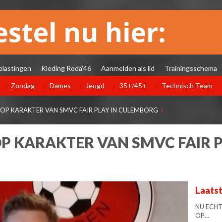
elastingen
Kleding Roda'46
Aanmelden als lid
Trainingsschema
Zondag
Dames
Jeugd
35+/45+
Technisch Team
OP KARAKTER VAN SMVC FAIR PLAY IN CULEMBORG
P KARAKTER VAN SMVC FAIR P
Laats
NU ECHT
OP…