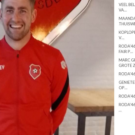
VEEL BE
VA…
MAANDA
THUISW
KOPLOPE
V…
RODA’46
FAIR P…
MARC G
GROTE 
RODA’46
GENIETE
OP…
RODA’46
RODA’46
…