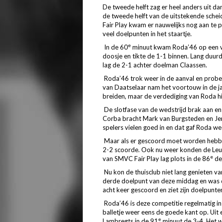
De tweede helft zag er heel anders uit dan
de tweede helft van de uitstekende schei
Fair Play kwam er nauwelijks nog aan te 
veel doelpunten in het staartje.
e
In de 60
minuut kwam Roda’46 op een ver
doosje en tikte de 1-1 binnen. Lang duur
lag de 2-1 achter doelman Claassen.
Roda’46 trok weer in de aanval en probe
van Daatselaar nam het voortouw in de ja
breiden, maar de verdediging van Roda hi
De slotfase van de wedstrijd brak aan en
Corba bracht Mark van Burgsteden en Jer
spelers vielen goed in en dat gaf Roda w
Maar als er gescoord moet worden hebbe
2-2 scoorde. Ook nu weer konden de Leus
e
van SMVC Fair Play lag plots in de 86
de 
Nu kon de thuisclub niet lang genieten v
derde doelpunt van deze middag en was de
acht keer gescoord en ziet zijn doelpunten
Roda’46 is deze competitie regelmatig in
balletje weer eens de goede kant op. Ui
e
Lambregts in de 91
minuut de 3-4. Het w