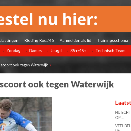
elastingen
Kleding Roda'46
Aanmelden als lid
Trainingsschema
Zondag
Dames
Jeugd
35+/45+
Technisch Team
 scoort ook tegen Waterwijk
scoort ook tegen Waterwijk
Laats
NU ECHT
OP…
VEEL BE