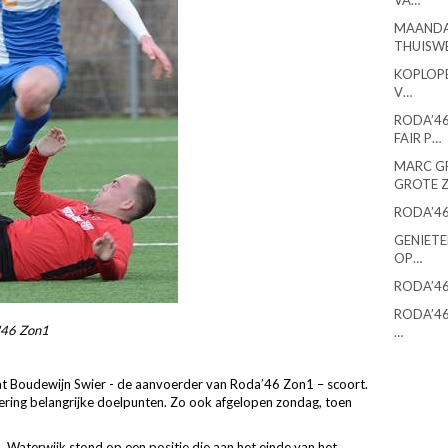
VA…
MAANDA
THUISW
KOPLOPE
V…
RODA’46
FAIR P…
MARC G
GROTE 
RODA’46
GENIETE
OP…
RODA’46
RODA’46
'46 Zon1
…
t Boudewijn Swier - de aanvoerder van Roda’46 Zon1 – scoort.
ndering belangrijke doelpunten. Zo ook afgelopen zondag, toen
 Waterwijk stond op een positie die aan het einde van het