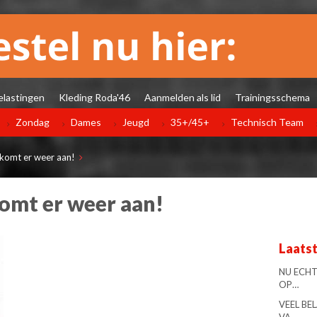
elastingen
Kleding Roda'46
Aanmelden als lid
Trainingsschema
Zondag
Dames
Jeugd
35+/45+
Technisch Team
komt er weer aan!
omt er weer aan!
Laats
NU ECHT
OP…
VEEL BE