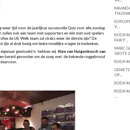
VA…
MAANDA
THUISW
KOPLOPE
V…
 weer tijd voor de jaarlijkse succesvolle Quiz voor alle zondag
en zullen ook een team met supporters en één met oud-spelers
RODA’46
fee de Uil. Welk team zal straks weer de slimste zijn? De
FAIR P…
d zijn al druk bezig om leuke moeilijke vragen te bedenken.
MARC G
 eigenaar gewisseld is hebben wij
Alex van Huigenbosch van
GROTE 
en bereid gevonden om de soep met de bekende roggebrood
RODA’46
 daarvoor.
GENIETE
OP…
RODA’46
RODA’46
…