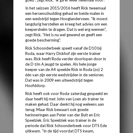
In het seizoen 2015/2016 heeft Rick tweemaal
een hersenschudding gehad en beide malen in
een wedstrijd tegen Hooglanderveen. “Ik moest
langdurig herstellen en kreeg het advies om een
keepershelm te dragen. Dat is wel erg wennen”,
zegt Rick. “Het is nu wel gewend en geeft een
goede bescherming”.
Rick Schoonderbeek speelt vanaf de D10 bij
Roda, waar Harry Dickhof zijn eerste trainer
was. Rick heeft Roda verder doorlopen door in
de D t/m A jeugd te spelen. Als hele jonge
keeper van de A4 speelde Rick in Roda (zo) 2
één van zijn eerste wedstrijden in de senioren.
Dat was in 2009 een uitwedstrijd tegen
Hoofddorp.
Rick heeft ook voor Roda-zaterdag gespeeld en
daar heeft hij met John van Loen als trainer te
maken gehad. Daar denkt hij nog weleens aan
terug. Maar Rick bewaart ook goede
herinneringen aan Peter van der Bult en Eric
Speelziek. Eric Speelziek was trainer in de
periode dat Rick Schoonderbeek voor DTS Ede
uitkwam. “In de tijd voordat DTS kwam,