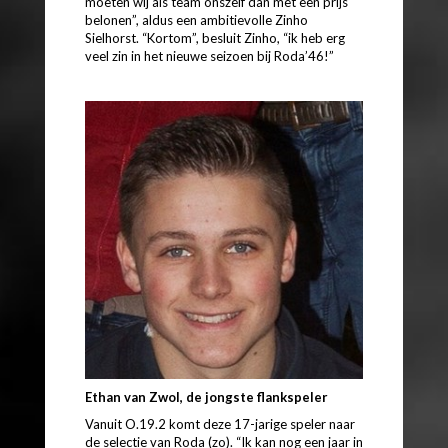
moeten wij als team onszelf dan met een prijs
belonen”, aldus een ambitievolle Zinho
Sielhorst. “Kortom”, besluit Zinho, “ik heb erg
veel zin in het nieuwe seizoen bij Roda’46!”
Ethan van Zwol, de jongste flankspeler
Vanuit O.19.2 komt deze 17-jarige speler naar
de selectie van Roda (zo). “Ik kan nog een jaar in