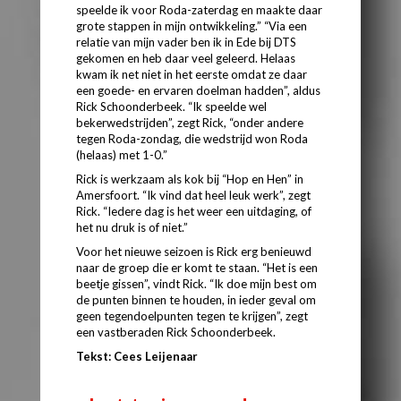
speelde ik voor Roda-zaterdag en maakte daar
grote stappen in mijn ontwikkeling.” “Via een
relatie van mijn vader ben ik in Ede bij DTS
gekomen en heb daar veel geleerd. Helaas
kwam ik net niet in het eerste omdat ze daar
een goede- en ervaren doelman hadden”, aldus
Rick Schoonderbeek. “Ik speelde wel
bekerwedstrijden”, zegt Rick, “onder andere
tegen Roda-zondag, die wedstrijd won Roda
(helaas) met 1-0.”
Rick is werkzaam als kok bij “Hop en Hen” in
Amersfoort. “Ik vind dat heel leuk werk”, zegt
Rick. “Iedere dag is het weer een uitdaging, of
het nu druk is of niet.”
Voor het nieuwe seizoen is Rick erg benieuwd
naar de groep die er komt te staan. “Het is een
beetje gissen”, vindt Rick. “Ik doe mijn best om
de punten binnen te houden, in ieder geval om
geen tegendoelpunten tegen te krijgen”, zegt
een vastberaden Rick Schoonderbeek.
Tekst: Cees Leijenaar