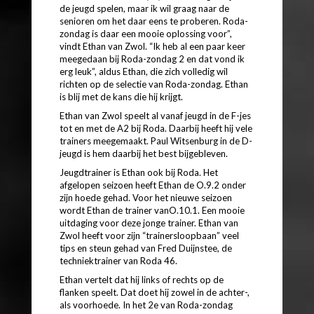
de jeugd spelen, maar ik wil graag naar de
senioren om het daar eens te proberen. Roda-
zondag is daar een mooie oplossing voor”,
vindt Ethan van Zwol. “Ik heb al een paar keer
meegedaan bij Roda-zondag 2 en dat vond ik
erg leuk”, aldus Ethan, die zich volledig wil
richten op de selectie van Roda-zondag. Ethan
is blij met de kans die hij krijgt.
Ethan van Zwol speelt al vanaf jeugd in de F-jes
tot en met de A2 bij Roda. Daarbij heeft hij vele
trainers meegemaakt. Paul Witsenburg in de D-
jeugd is hem daarbij het best bijgebleven.
Jeugdtrainer is Ethan ook bij Roda. Het
afgelopen seizoen heeft Ethan de O.9.2 onder
zijn hoede gehad. Voor het nieuwe seizoen
wordt Ethan de trainer vanO.10.1. Een mooie
uitdaging voor deze jonge trainer. Ethan van
Zwol heeft voor zijn “trainersloopbaan” veel
tips en steun gehad van Fred Duijnstee, de
techniektrainer van Roda 46.
Ethan vertelt dat hij links of rechts op de
flanken speelt. Dat doet hij zowel in de achter-,
als voorhoede. In het 2e van Roda-zondag