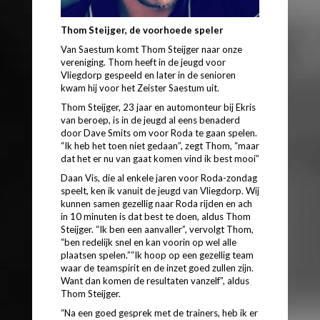
Thom Steijger, de voorhoede speler
Van Saestum komt Thom Steijger naar onze
vereniging. Thom heeft in de jeugd voor
Vliegdorp gespeeld en later in de senioren
kwam hij voor het Zeister Saestum uit.
Thom Steijger, 23 jaar en automonteur bij Ekris
van beroep, is in de jeugd al eens benaderd
door Dave Smits om voor Roda te gaan spelen.
“Ik heb het toen niet gedaan”, zegt Thom, “maar
dat het er nu van gaat komen vind ik best mooi”
Daan Vis, die al enkele jaren voor Roda-zondag
speelt, ken ik vanuit de jeugd van Vliegdorp. Wij
kunnen samen gezellig naar Roda rijden en ach
in 10 minuten is dat best te doen, aldus Thom
Steijger. “Ik ben een aanvaller”, vervolgt Thom,
“ben redelijk snel en kan voorin op wel alle
plaatsen spelen.”“Ik hoop op een gezellig team
waar de teamspirit en de inzet goed zullen zijn.
Want dan komen de resultaten vanzelf”, aldus
Thom Steijger.
“Na een goed gesprek met de trainers, heb ik er