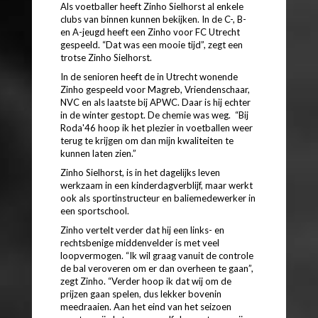
Als voetballer heeft Zinho Sielhorst al enkele
clubs van binnen kunnen bekijken. In de C-, B-
en A-jeugd heeft een Zinho voor FC Utrecht
gespeeld. “Dat was een mooie tijd”, zegt een
trotse Zinho Sielhorst.
In de senioren heeft de in Utrecht wonende
Zinho gespeeld voor Magreb, Vriendenschaar,
NVC en als laatste bij APWC. Daar is hij echter
in de winter gestopt. De chemie was weg. “Bij
Roda'46 hoop ik het plezier in voetballen weer
terug te krijgen om dan mijn kwaliteiten te
kunnen laten zien.”
Zinho Sielhorst, is in het dagelijks leven
werkzaam in een kinderdagverblijf, maar werkt
ook als sportinstructeur en baliemedewerker in
een sportschool.
Zinho vertelt verder dat hij een links- en
rechtsbenige middenvelder is met veel
loopvermogen. “Ik wil graag vanuit de controle
de bal veroveren om er dan overheen te gaan”,
zegt Zinho. “Verder hoop ik dat wij om de
prijzen gaan spelen, dus lekker bovenin
meedraaien. Aan het eind van het seizoen