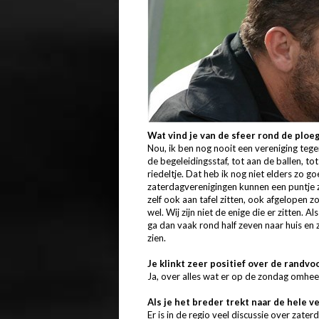
Wat vind je van de sfeer rond de ploe
Nou, ik ben nog nooit een vereniging te
de begeleidingsstaf, tot aan de ballen, to
riedeltje. Dat heb ik nog niet elders zo 
zaterdagverenigingen kunnen een puntje zu
zelf ook aan tafel zitten, ook afgelopen z
wel. Wij zijn niet de enige die er zitten. Al
ga dan vaak rond half zeven naar huis en 
zien.
Je klinkt zeer positief over de randv
Ja, over alles wat er op de zondag omheen
Als je het breder trekt naar de hele v
Er is in de regio veel discussie over zate