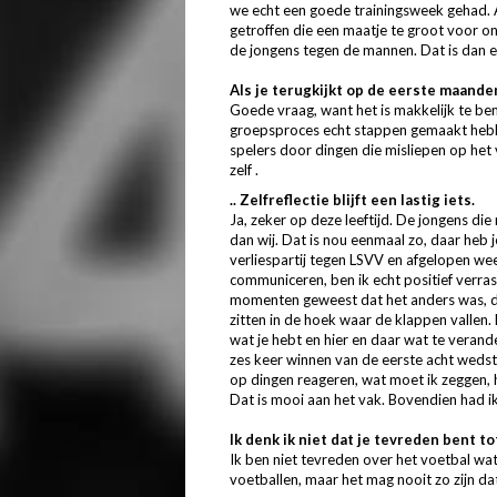
we echt een goede trainingsweek gehad
getroffen die een maatje te groot voor on
de jongens tegen de mannen. Dat is dan 
Als je terugkijkt op de eerste maand
Goede vraag, want het is makkelijk te ben
groepsproces echt stappen gemaakt hebben
spelers door dingen die misliepen op het 
zelf .
.. Zelfreflectie blijft een lastig iets.
Ja, zeker op deze leeftijd. De jongens di
dan wij. Dat is nou eenmaal zo, daar heb j
verliespartij tegen LSVV en afgelopen wee
communiceren, ben ik echt positief verra
momenten geweest dat het anders was, dus
zitten in de hoek waar de klappen vallen.
wat je hebt en hier en daar wat te verand
zes keer winnen van de eerste acht wedst
op dingen reageren, wat moet ik zeggen,
Dat is mooi aan het vak. Bovendien had 
Ik denk ik niet dat je tevreden bent to
Ik ben niet tevreden over het voetbal wat 
voetballen, maar het mag nooit zo zijn dat