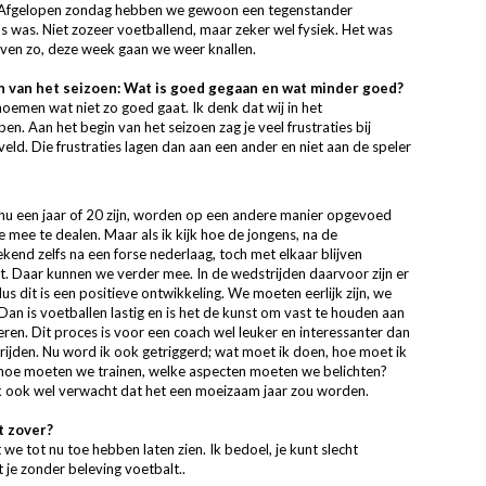
. Afgelopen zondag hebben we gewoon een tegenstander
s was. Niet zozeer voetballend, maar zeker wel fysiek. Het was
even zo, deze week gaan we weer knallen.
en van het seizoen: Wat is goed gegaan en wat minder goed?
oemen wat niet zo goed gaat. Ik denk dat wij in het
. Aan het begin van het seizoen zag je veel frustraties bij
veld. Die frustraties lagen dan aan een ander en niet aan de speler
e nu een jaar of 20 zijn, worden op een andere manier opgevoed
e mee te dealen. Maar als ik kijk hoe de jongens, na de
kend zelfs na een forse nederlaag, toch met elkaar blijven
st. Daar kunnen we verder mee. In de wedstrijden daarvoor zijn er
 dit is een positieve ontwikkeling. We moeten eerlijk zijn, we
 Dan is voetballen lastig en is het de kunst om vast te houden aan
eren. Dit proces is voor een coach wel leuker en interessanter dan
rijden. Nu word ik ook getriggerd; wat moet ik doen, hoe moet ik
 hoe moeten we trainen, welke aspecten moeten we belichten?
ik ook wel verwacht dat het een moeizaam jaar zou worden.
t zover?
we tot nu toe hebben laten zien. Ik bedoel, je kunt slecht
 je zonder beleving voetbalt..