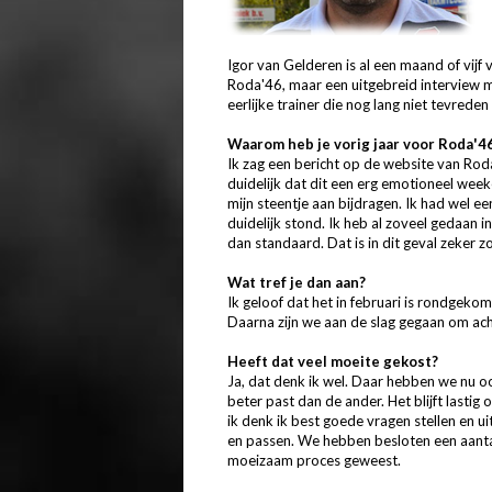
Igor van Gelderen is al een maand of vijf
Roda'46, maar een uitgebreid interview m
eerlijke trainer die nog lang niet tevreden
Waarom heb je vorig jaar voor Roda'4
Ik zag een bericht op de website van Ro
duidelijk dat dit een erg emotioneel wee
mijn steentje aan bijdragen. Ik had wel e
duidelijk stond. Ik heb al zoveel gedaan i
dan standaard. Dat is in dit geval zeker zo
Wat tref je dan aan?
Ik geloof dat het in februari is rondgek
Daarna zijn we aan de slag gegaan om achtt
Heeft dat veel moeite gekost?
Ja, dat denk ik wel. Daar hebben we nu ook
beter past dan de ander. Het blijft lasti
ik denk ik best goede vragen stellen en ui
en passen. We hebben besloten een aantal
moeizaam proces geweest.