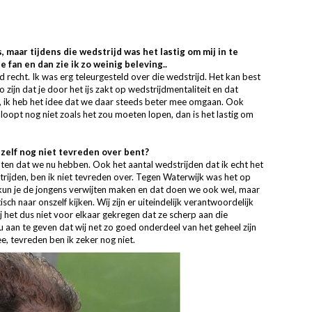
, maar tijdens die wedstrijd was het lastig om mij in te
 fan en dan zie ik zo weinig beleving..
d recht. Ik was erg teleurgesteld over die wedstrijd. Het kan best
o zijn dat je door het ijs zakt op wedstrijdmentaliteit en dat
i, ik heb het idee dat we daar steeds beter mee omgaan. Ook
 loopt nog niet zoals het zou moeten lopen, dan is het lastig om
zelf nog niet tevreden over bent?
nten dat we nu hebben. Ook het aantal wedstrijden dat ik echt het
trijden, ben ik niet tevreden over. Tegen Waterwijk was het op
 kun je de jongens verwijten maken en dat doen we ook wel, maar
isch naar onszelf kijken. Wij zijn er uiteindelijk verantwoordelijk
 het dus niet voor elkaar gekregen dat ze scherp aan die
 aan te geven dat wij net zo goed onderdeel van het geheel zijn
e, tevreden ben ik zeker nog niet.