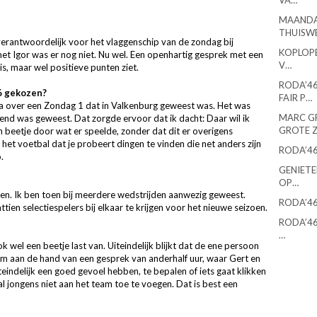
VA…
MAANDA
THUISW
 verantwoordelijk voor het vlaggenschip van de zondag bij
KOPLOPE
et Igor was er nog niet. Nu wel. Een openhartig gesprek met een
V…
 is, maar wel positieve punten ziet.
RODA’46
6 gekozen?
FAIR P…
da over een Zondag 1 dat in Valkenburg geweest was. Het was
MARC G
kend was geweest. Dat zorgde ervoor dat ik dacht: Daar wil ik
GROTE 
en beetje door wat er speelde, zonder dat dit er overigens
n het voetbal dat je probeert dingen te vinden die net anders zijn
RODA’46
.
GENIETE
OP…
omen. Ik ben toen bij meerdere wedstrijden aanwezig geweest.
RODA’46
ien selectiespelers bij elkaar te krijgen voor het nieuwe seizoen.
RODA’46
…
 wel een beetje last van. Uiteindelijk blijkt dat de ene persoon
g om aan de hand van een gesprek van anderhalf uur, waar Gert en
teindelijk een goed gevoel hebben, te bepalen of iets gaat klikken
 jongens niet aan het team toe te voegen. Dat is best een