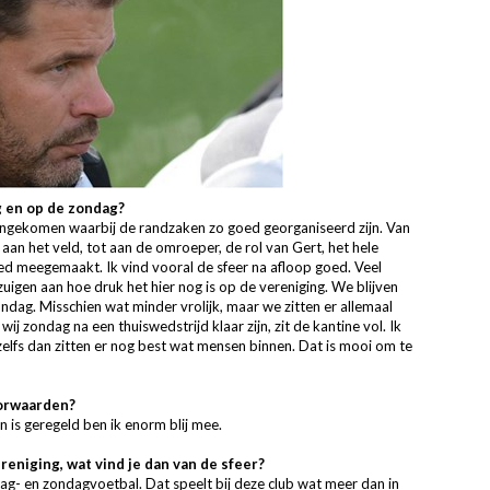
g en op de zondag?
gengekomen waarbij de randzaken zo goed georganiseerd zijn. Van
t aan het veld, tot aan de omroeper, de rol van Gert, het hele
goed meegemaakt. Ik vind vooral de sfeer na afloop goed. Veel
igen aan hoe druk het hier nog is op de vereniging. We blijven
ondag. Misschien wat minder vrolijk, maar we zitten er allemaal
s wij zondag na een thuiswedstrijd klaar zijn, zit de kantine vol. Ik
zelfs dan zitten er nog best wat mensen binnen. Dat is mooi om te
oorwaarden?
 is geregeld ben ik enorm blij mee.
ereniging, wat vind je dan van de sfeer?
rdag- en zondagvoetbal. Dat speelt bij deze club wat meer dan in