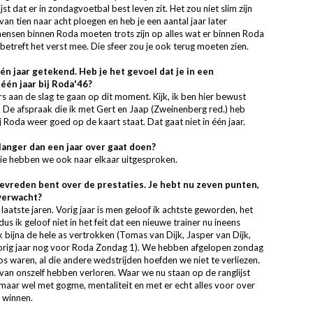
 dat er in zondagvoetbal best leven zit. Het zou niet slim zijn
an tien naar acht ploegen en heb je een aantal jaar later
nsen binnen Roda moeten trots zijn op alles wat er binnen Roda
betreft het verst mee. Die sfeer zou je ook terug moeten zien.
één jaar getekend. Heb je het gevoel dat je in een
één jaar bij Roda'46?
rs aan de slag te gaan op dit moment. Kijk, ik ben hier bewust
. De afspraak die ik met Gert en Jaap (Zweinenberg red.) heb
j Roda weer goed op de kaart staat. Dat gaat niet in één jaar.
 langer dan een jaar over gaat doen?
entie hebben we ook naar elkaar uitgesproken.
 tevreden bent over de prestaties. Je hebt nu zeven punten,
 verwacht?
e laatste jaren. Vorig jaar is men geloof ik achtste geworden, het
s ik geloof niet in het feit dat een nieuwe trainer nu ineens
 bijna de hele as vertrokken (Tomas van Dijk, Jasper van Dijk,
vorig jaar nog voor Roda Zondag 1). We hebben afgelopen zondag
s waren, al die andere wedstrijden hoefden we niet te verliezen.
 van onszelf hebben verloren. Waar we nu staan op de ranglijst
 maar wel met gogme, mentaliteit en met er echt alles voor over
e winnen.