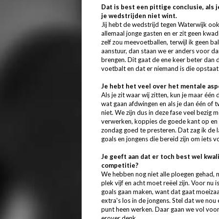
Dat is best een pittige conclusie, als
je wedstrijden niet wint.
Jij hebt de wedstrijd tegen Waterwijk ook 
allemaal jonge gasten en er zit geen kwade
zelf zou meevoetballen, terwijl ik geen b
aanstuur, dan staan we er anders voor da
brengen. Dit gaat de ene keer beter dan d
voetbalt en dat er niemand is die opstaa
Je hebt het veel over het mentale aspe
Als je zit waar wij zitten, kun je maar é
wat gaan afdwingen en als je dan één of t
niet. We zijn dus in deze fase veel bezig 
verwerken, koppies de goede kant op en m
zondag goed te presteren. Dat zag ik de l
goals en jongens die bereid zijn om iets v
Je geeft aan dat er toch best wel kwali
competitie?
We hebben nog niet alle ploegen gehad, 
plek vijf en acht moet reëel zijn. Voor n
goals gaan maken, want dat gaat moeiza
extra's los in de jongens. Stel dat we n
punt heen werken. Daar gaan we vol voor 
erover denk.