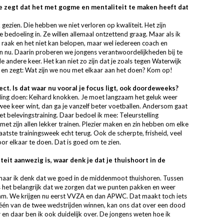
 je zegt dat het met gogme en mentaliteit te maken heeft dat
gezien. Die hebben we niet verloren op kwaliteit. Het zijn
 bedoeling in. Ze willen allemaal ontzettend graag. Maar als ik
al raak en het niet kan belopen, maar wel iedereen coach en
n nu. Daarin proberen we jongens verantwoordelijkheden bij te
e andere keer. Het kan niet zo zijn dat je zoals tegen Waterwijk
t en zegt: Wat zijn we nou met elkaar aan het doen? Kom op!
ct. Is dat waar nu vooral je focus ligt, ook doordeweeks?
én ding doen: Keihard knokken. Je moet langzaam het geluk weer
wee keer wint, dan ga je vanzelf beter voetballen. Andersom gaat
met belevingstraining. Daar bedoel ik mee: Teleurstelling
et zijn allen lekker trainen. Plezier maken en zin hebben om elke
aatste trainingsweek echt terug. Ook de scherpte, frisheid, veel
oor elkaar te doen. Dat is goed om te zien.
teit aanwezig is, waar denk je dat je thuishoort in de
maar ik denk dat we goed in de middenmoot thuishoren. Tussen
u is het belangrijk dat we zorgen dat we punten pakken en weer
am. We krijgen nu eerst VVZA en dan APWC. Dat maakt toch iets
ou één van de twee wedstrijden winnen, kan ons dat over een dood
en daar ben ik ook duidelijk over. De jongens weten hoe ik