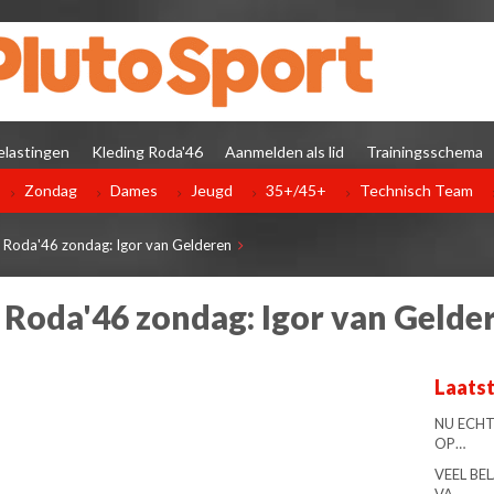
elastingen
Kleding Roda'46
Aanmelden als lid
Trainingsschema
Zondag
Dames
Jeugd
35+/45+
Technisch Team
r Roda'46 zondag: Igor van Gelderen
r Roda'46 zondag: Igor van Gelde
Laats
NU ECHT
OP…
VEEL BE