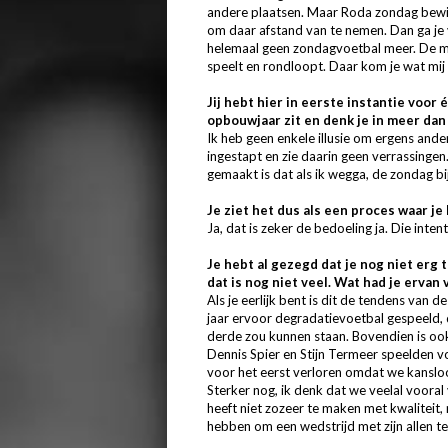
andere plaatsen. Maar Roda zondag bewijst
om daar afstand van te nemen. Dan ga je v
helemaal geen zondagvoetbal meer. De me
speelt en rondloopt. Daar kom je wat mij 
Jij hebt hier in eerste instantie voor 
opbouwjaar zit en denk je in meer dan 
Ik heb geen enkele illusie om ergens ande
ingestapt en zie daarin geen verrassingen
gemaakt is dat als ik wegga, de zondag bi
Je ziet het dus als een proces waar je
Ja, dat is zeker de bedoeling ja. Die int
Je hebt al gezegd dat je nog niet erg
dat is nog niet veel. Wat had je ervan
Als je eerlijk bent is dit de tendens van d
jaar ervoor degradatievoetbal gespeeld, du
derde zou kunnen staan. Bovendien is ook
Dennis Spier en Stijn Termeer speelden 
voor het eerst verloren omdat we kansloo
Sterker nog, ik denk dat we veelal vooral
heeft niet zozeer te maken met kwaliteit,
hebben om een wedstrijd met zijn allen t