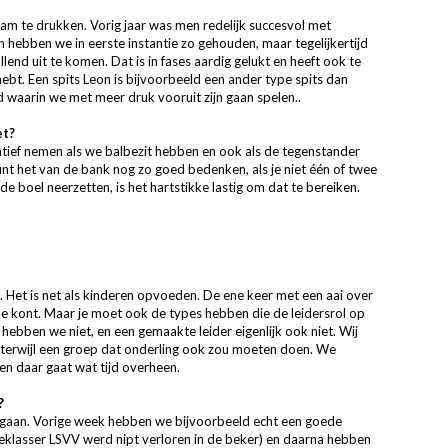
team te drukken. Vorig jaar was men redelijk succesvol met
n hebben we in eerste instantie zo gehouden, maar tegelijkertijd
nd uit te komen. Dat is in fases aardig gelukt en heeft ook te
hebt. Een spits Leon is bijvoorbeeld een ander type spits dan
waarin we met meer druk vooruit zijn gaan spelen..
et?
nitiatief nemen als we balbezit hebben en ook als de tegenstander
kunt het van de bank nog zo goed bedenken, als je niet één of twee
 boel neerzetten, is het hartstikke lastig om dat te bereiken.
. Het is net als kinderen opvoeden. De ene keer met een aai over
e kont. Maar je moet ook de types hebben die de leidersrol op
 hebben we niet, en een gemaakte leider eigenlijk ook niet. Wij
en terwijl een groep dat onderling ook zou moeten doen. We
n daar gaat wat tijd overheen.
?
ingaan. Vorige week hebben we bijvoorbeeld echt een goede
eklasser LSVV werd nipt verloren in de beker) en daarna hebben