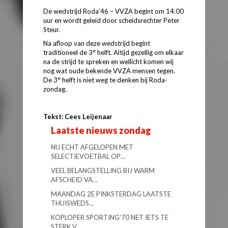
De wedstrijd Roda’46 – VVZA begint om 14.00
uur en wordt geleid door scheidsrechter Peter
Steur.
Na afloop van deze wedstrijd begint
e
traditioneel de 3
helft. Altijd gezellig om elkaar
na de strijd te spreken en wellicht komen wij
nog wat oude bekende VVZA mensen tegen.
e
De 3
helft is niet weg te denken bij Roda-
zondag.
Tekst: Cees Leijenaar
Laatste nieuws zondag
NU ECHT AFGELOPEN MET
SELECTIEVOETBAL OP…
VEEL BELANGSTELLING BIJ WARM
AFSCHEID VA…
MAANDAG 2E PINKSTERDAG LAATSTE
THUISWEDS…
KOPLOPER SPORTING’70 NET IETS TE
STERK V…