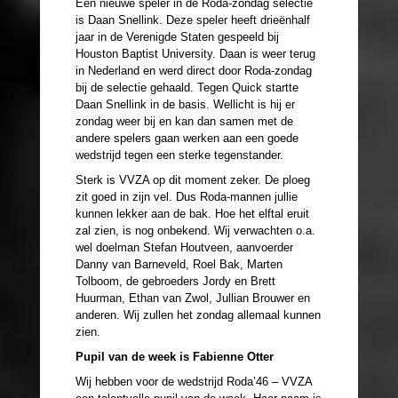
Een nieuwe speler in de Roda-zondag selectie
is Daan Snellink. Deze speler heeft drieënhalf
jaar in de Verenigde Staten gespeeld bij
Houston Baptist University. Daan is weer terug
in Nederland en werd direct door Roda-zondag
bij de selectie gehaald. Tegen Quick startte
Daan Snellink in de basis. Wellicht is hij er
zondag weer bij en kan dan samen met de
andere spelers gaan werken aan een goede
wedstrijd tegen een sterke tegenstander.
Sterk is VVZA op dit moment zeker. De ploeg
zit goed in zijn vel. Dus Roda-mannen jullie
kunnen lekker aan de bak. Hoe het elftal eruit
zal zien, is nog onbekend. Wij verwachten o.a.
wel doelman Stefan Houtveen, aanvoerder
Danny van Barneveld, Roel Bak, Marten
Tolboom, de gebroeders Jordy en Brett
Huurman, Ethan van Zwol, Jullian Brouwer en
anderen. Wij zullen het zondag allemaal kunnen
zien.
Pupil van de week is Fabienne Otter
Wij hebben voor de wedstrijd Roda’46 – VVZA