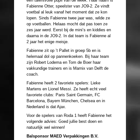
een talentvolle pupil van de week. Haar naam is
Fabienne Otter, speelster van JO9-2. Ze vindt
voetbal al leuk vanaf het moment dat ze kon
lopen. Sinds Fabienne twee jaar was, wilde ze
op voetballen. Helaas mocht dat pas toen ze
zes jaar werd. Eerst bij de mini’s en kiddies en
daarna in de JO9-2. In dat team is Fabienne al
2 jaar het enige meisje.
Fabienne zit op ’t Pallet in groep 5b en is
helemaal dol op pannenkoeken. Bij haar team
zijn Robert Lodema en Tom de Boer haar
vakkundige trainers en is Marnix van Delft de
coach.
Fabienne heeft 2 favoriete spelers: Lieke
Martens en Lionel Messi. Ze heeft echt veel
favoriete clubs: Paris Saint Germain, FC
Barcelona, Bayern München, Chelsea en in
Nederland is dat Ajax.
Voor de spelers van Roda 1 heeft Fabienne het
volgende advies: Goed jullie best doen en
natuurlijk wel winnen!
Balsponsor MAED Verpakkingen B.V.