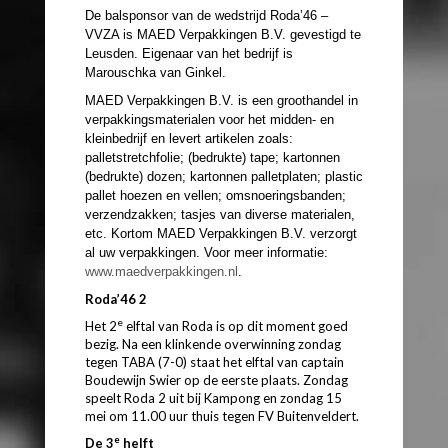
De balsponsor van de wedstrijd Roda’46 –
VVZA is MAED Verpakkingen B.V. gevestigd te
Leusden. Eigenaar van het bedrijf is
Marouschka van Ginkel.
MAED Verpakkingen B.V. is een groothandel in
verpakkingsmaterialen voor het midden- en
kleinbedrijf en levert artikelen zoals:
palletstretchfolie; (bedrukte) tape; kartonnen
(bedrukte) dozen; kartonnen palletplaten; plastic
pallet hoezen en vellen; omsnoeringsbanden;
verzendzakken; tasjes van diverse materialen,
etc. Kortom MAED Verpakkingen B.V. verzorgt
al uw verpakkingen. Voor meer informatie:
www.maedverpakkingen.nl
.
Roda’46 2
e
Het 2
elftal van Roda is op dit moment goed
bezig. Na een klinkende overwinning zondag
tegen TABA (7-0) staat het elftal van captain
Boudewijn Swier op de eerste plaats. Zondag
speelt Roda 2 uit bij Kampong en zondag 15
mei om 11.00 uur thuis tegen FV Buitenveldert.
e
De 3
helft