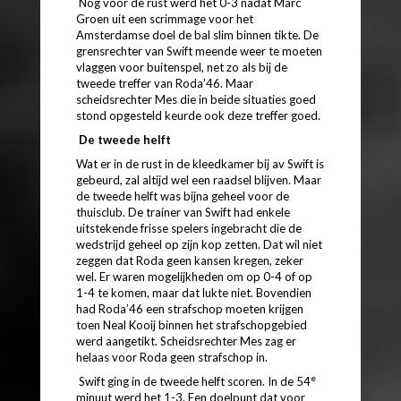
Nog voor de rust werd het 0-3 nadat Marc
Groen uit een scrimmage voor het
Amsterdamse doel de bal slim binnen tikte. De
grensrechter van Swift meende weer te moeten
vlaggen voor buitenspel, net zo als bij de
tweede treffer van Roda’46. Maar
scheidsrechter Mes die in beide situaties goed
stond opgesteld keurde ook deze treffer goed.
De tweede helft
Wat er in de rust in de kleedkamer bij av Swift is
gebeurd, zal altijd wel een raadsel blijven. Maar
de tweede helft was bijna geheel voor de
thuisclub. De trainer van Swift had enkele
uitstekende frisse spelers ingebracht die de
wedstrijd geheel op zijn kop zetten. Dat wil niet
zeggen dat Roda geen kansen kregen, zeker
wel. Er waren mogelijkheden om op 0-4 of op
1-4 te komen, maar dat lukte niet. Bovendien
had Roda’46 een strafschop moeten krijgen
toen Neal Kooij binnen het strafschopgebied
werd aangetikt. Scheidsrechter Mes zag er
helaas voor Roda geen strafschop in.
e
Swift ging in de tweede helft scoren. In de 54
minuut werd het 1-3. Een doelpunt dat voor