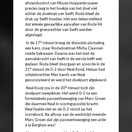
afstandsschot van Mozes Hoppenbrouwer
precies laag in het hoekje van het doel viel
achter de doelman van Swift. Roda bleef de
druk op Swift houden. Het was teleurstellend
dat enkele gevaarlijke aanvallen van Roda’46
door de grensrechter van Swift werden
afgevlagd.
e
In de 17
minuut kreeg de thuisclub plotseling
een kans, maar Rodadoelman Micha Claassen
redde bekwaam. Daarna was het met de
aanvalskracht van Swift in de eerste helft wel
gedaan. Roda bleef doorgaan en scoorde in de
e
21
minuut de 0-2 door Neal Kooij. Helaas had
scheidsrechter Mes hands van Neal
geconstateerd en werd het doelpunt afgekeurd.
e
Neal Kooij zou in de 30
minuut toch zijn
doelpunt meepikken. Het werd 0-2 na een
formidabele passeerbeweging van Marc Groen
die daarmee Neal in scoringspositie bracht.
Neal faalde niet en de 0-2 stond op het
scorebord. Na afloop van de wedstrijd meende
Marc Groen dat zijn passeerbeweging een actie
à la Berghuis was!