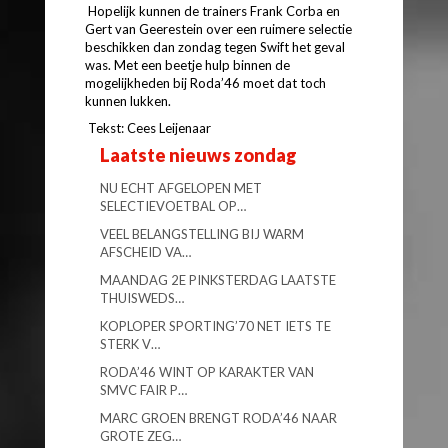
Hopelijk kunnen de trainers Frank Corba en
Gert van Geerestein over een ruimere selectie
beschikken dan zondag tegen Swift het geval
was. Met een beetje hulp binnen de
mogelijkheden bij Roda’46 moet dat toch
kunnen lukken.
Tekst: Cees Leijenaar
Laatste nieuws zondag
NU ECHT AFGELOPEN MET
SELECTIEVOETBAL OP…
VEEL BELANGSTELLING BIJ WARM
AFSCHEID VA…
MAANDAG 2E PINKSTERDAG LAATSTE
THUISWEDS…
KOPLOPER SPORTING’70 NET IETS TE
STERK V…
RODA’46 WINT OP KARAKTER VAN
SMVC FAIR P…
MARC GROEN BRENGT RODA’46 NAAR
GROTE ZEG…