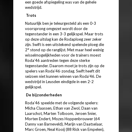
een goede afspiegeling was van de gehele
wedstrijd.
Trots
Natuurlijk ben je teleurgesteld als een 0-3
voorsprong omgezet wordt door de
tegenstander in een 3-3 gelijkspel. Maar trots
op deze uitslag kan de Rodaploeg zeer zeker
zijn. Swift is een uitstekend spelende ploeg die
e
2
stond op de ranglijst. Met maar heel weinig
wisselmogelijkheden voor de trainers moest
Roda’46 aantreden tegen deze sterke
tegenstander. Daarom moet je trots zijn op de
spelers van Roda’46-zondag. Swift heeft dit
seizoen niet kunnen winnen van Roda’46. De
wedstrijd in Leusden eindigde in een 2-2
gelijkspel.
De bijzonderheden
Roda’46 speelde met de volgende spelers:
Micha Claassen, Ethan van Zwol, Daan van
Laarschot, Marten Tolboom, Jeroen Snier,
Morten Endert, Mozes Hoppenbrouwer (64
Danny van Barneveld), Marijn van Daatselaar,
Marc Groen, Neal Kooij (88 Rick van Empelen),