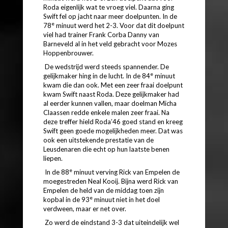
Roda eigenlijk wat te vroeg viel. Daarna ging
Swift fel op jacht naar meer doelpunten. In de
e
78
minuut werd het 2-3. Voor dat dit doelpunt
viel had trainer Frank Corba Danny van
Barneveld al in het veld gebracht voor Mozes
Hoppenbrouwer.
De wedstrijd werd steeds spannender. De
e
gelijkmaker hing in de lucht. In de 84
minuut
kwam die dan ook. Met een zeer fraai doelpunt
kwam Swift naast Roda. Deze gelijkmaker had
al eerder kunnen vallen, maar doelman Micha
Claassen redde enkele malen zeer fraai. Na
deze treffer hield Roda’46 goed stand en kreeg
Swift geen goede mogelijkheden meer. Dat was
ook een uitstekende prestatie van de
Leusdenaren die echt op hun laatste benen
liepen.
e
In de 88
minuut verving Rick van Empelen de
moegestreden Neal Kooij. Bijna werd Rick van
Empelen de held van de middag toen zijn
e
kopbal in de 93
minuut niet in het doel
verdween, maar er net over.
Zo werd de eindstand 3-3 dat uiteindelijk wel