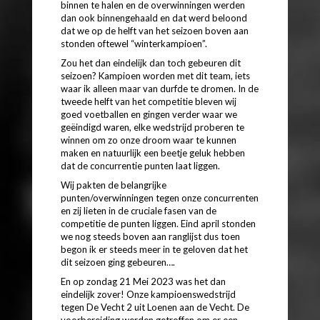
binnen te halen en de overwinningen werden
dan ook binnengehaald en dat werd beloond
dat we op de helft van het seizoen boven aan
stonden oftewel “winterkampioen”.
Zou het dan eindelijk dan toch gebeuren dit
seizoen? Kampioen worden met dit team, iets
waar ik alleen maar van durfde te dromen. In de
tweede helft van het competitie bleven wij
goed voetballen en gingen verder waar we
geëindigd waren, elke wedstrijd proberen te
winnen om zo onze droom waar te kunnen
maken en natuurlijk een beetje geluk hebben
dat de concurrentie punten laat liggen.
Wij pakten de belangrijke
punten/overwinningen tegen onze concurrenten
en zij lieten in de cruciale fasen van de
competitie de punten liggen. Eind april stonden
we nog steeds boven aan ranglijst dus toen
begon ik er steeds meer in te geloven dat het
dit seizoen ging gebeuren….
En op zondag 21 Mei 2023 was het dan
eindelijk zover! Onze kampioenswedstrijd
tegen De Vecht 2 uit Loenen aan de Vecht. De