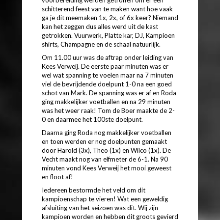
voorbereiding werden getroffen om er een
schitterend feest van te maken want hoe vaak
ga je dit meemaken 1x, 2x, of 6x keer? Niemand
kan het zeggen dus alles werd uit de kast
getrokken. Vuurwerk, Platte kar, DJ, Kampioen
shirts, Champagne en de schaal natuurlijk.
Om 11.00 uur was de aftrap onder leiding van
Kees Verweij. De eerste paar minuten was er
wel wat spanning te voelen maar na 7 minuten
viel de bevrijdende doelpunt 1-0 na een goed
schot van Mark. De spanning was er af en Roda
ging makkelijker voetballen en na 29 minuten
was het weer raak! Tom de Boer maakte de 2-
0 en daarmee het 100ste doelpunt.
Daarna ging Roda nog makkelijker voetballen
en toen werden er nog doelpunten gemaakt
door Harold (3x), Theo (1x) en Wilco (1x). De
Vecht maakt nog van elfmeter de 6-1. Na 90
minuten vond Kees Verweij het mooi geweest
en floot af!
Iedereen bestormde het veld om dit
kampioenschap te vieren! Wat een geweldig
afsluiting van het seizoen was dit. Wij zijn
kampioen worden en hebben dit groots gevierd