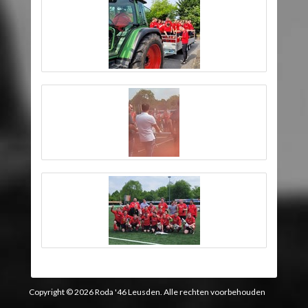
Copyright © 2026 Roda '46 Leusden. Alle rechten voorbehouden