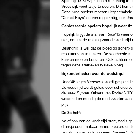
Sporting. (3-6) Wij zullen a.s. zondag in 
Vreeswijk weet altijd te scoren. Dit kom
Deze twee spelers moeten uitgeschakeld w
“Cornet-Boys” scoren regelmatig, ook Jas
Geblesseerde spelers hopelijk weer fit
Hopelijk krijgt de staf van Roda'46 weer 
niet, dat zal de training voor de wedstrijd 
Belangrijk is wel dat de ploeg op scherp 
resultaat van te maken. De voorhoede m
kansen moeten benutten. Ook achterin en
tegen deze sterke- en fysieke ploeg.
Bijzonderheden over de wedstrijd
Roda'46 tegen Vreeswijk wordt gespeeld
De wedstrijd wordt geleid door scheidsrec
de week Sybren Kuipers van Roda'46 JO10
wedstrijd en moedig de rood-zwarten aan.
prijs.
De 3e helft
Na afloop van de wedstrijd start, zoals g
drankje doen, nakaarten met spelers en tra
Ronald Cornet, ook nog even “hangen". Zo