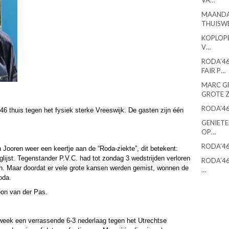
VA…
MAANDA
THUISW
KOPLOPE
V…
RODA’46
FAIR P…
MARC G
GROTE 
RODA’46
'46 thuis tegen het fysiek sterke Vreeswijk. De gasten zijn één
GENIETE
OP…
RODA’46
en
Jooren
weer een keertje aan de “Roda-ziekte”, dit betekent:
lijst. Tegenstander P.V.C. had tot zondag 3 wedstrijden verloren
RODA’46
. Maar doordat er vele grote kansen werden gemist, wonnen de
…
oda.
eon van der Pas.
week een verrassende 6-3 nederlaag tegen het Utrechtse