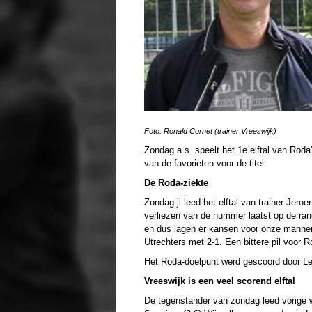
Foto: Ronald Cornet (trainer Vreeswijk)
Zondag a.s. speelt het 1e elftal van Roda
van de favorieten voor de titel.
De Roda-ziekte
Zondag
jl
leed het elftal van trainer Jero
verliezen van de nummer laatst op de rang
en dus lagen er kansen voor onze mannen
Utrechters met 2-1. Een bittere pil voor R
Het Roda-doelpunt werd gescoord door L
Vreeswijk is een veel scorend elftal
De tegenstander van zondag leed vorige 