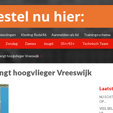
elastingen
Kleding Roda'46
Aanmelden als lid
Trainingsschema
Zondag
Dames
Jeugd
35+/45+
Technisch Team
ngt hoogvlieger Vreeswijk
ngt hoogvlieger Vreeswijk
Laats
NU ECHT
OP…
VEEL BE