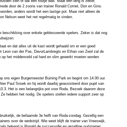
Leusden zien of dat een foutje was. Maar één ding is zeker,
t mede door de 2 zoons van trainer Ronald Cornet, Don en Gino.
orden, anders wordt het een lastige pot. Maar niet alleen de
on Nelson weet het net regelmatig te vinden.
de beschikking over enkele geblesseerde spelers. Zeker is dat nog
uitwijzen.
staat en dat alles uit de kast wordt gehaald om er een goed
et Leon van der Pas,
Davor
Lambregts
en Ethan van Zwol zal de
 op het middenveld zal hard en slim gewerkt moeten worden
 op ons eigen Burgemeester
Buining
Park en begint om 14.00 uur.
hter Paul Snoek en hij wordt daarbij geassisteerd door pupil van
.3. Het is een belangrijke pot voor Roda. Bezoek daarom deze
 Ze hebben het nodig. De spelers stellen iedere support zeer op
ebruikelijk, de befaamde 3e helft van Roda-zondag. Gezellig een
iners over de wedstrijd. Wie weet blijft de trainer van Vreeswijk,
als bekend is Ronald de succesvolle en gezellige oud-trainer