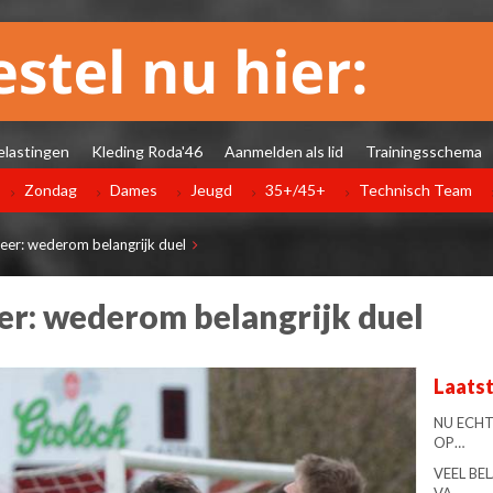
elastingen
Kleding Roda'46
Aanmelden als lid
Trainingsschema
Zondag
Dames
Jeugd
35+/45+
Technisch Team
er: wederom belangrijk duel
r: wederom belangrijk duel
Laats
NU ECHT
OP…
VEEL BE