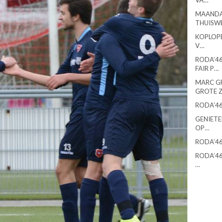
VA…
MAANDA
THUISW
KOPLOPE
V…
RODA’46
FAIR P…
MARC G
GROTE 
RODA’46
GENIETE
OP…
RODA’46
RODA’46
…