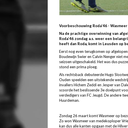
Voorbeschouwing Roda’46 - Wasmeer
Na de prachtige overwinning van afge
Roda’46 zondag a.s. weer een belangr
heeft dan Roda, komt in Leusden op b
Eerst nog even terugkomen op afgelopen
Boudewijn Swier en Calvin Nenger niet mees
seizoen uitgeschakeld. Het was dus puzzel
stond een prima ploeg.
Als rechtsback debuteerde Hugo Slootweg
Ouden speelden een uitstekende wedstrij
invallers Hichem Zeddi en Jesper van Dal
scoorde het beslissende 3e doelpunt voo
verdedigers van FC Jeugd. De andere tw
Huurdeman.
Zondag 26 maart komt Wasmeer op bezoek.
Zo won Wasmeer van medekoploper Vriend
kan dus alle kanten opgaan met de Hilver