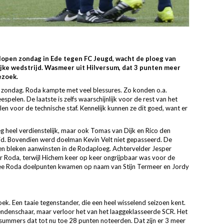
lopen zondag in Ede tegen FC Jeugd, wacht de ploeg van
ijke wedstrijd. Wasmeer uit Hilversum, dat 3 punten meer
ezoek.
 zondag. Roda kampte met veel blessures. Zo konden o.a.
pelen. De laatste is zelfs waarschijnlijk voor de rest van het
en voor de technische staf. Kennelijk kunnen ze dit goed, want er
 heel verdienstelijk, maar ook Tomas van Dijk en Rico den
d. Bovendien werd doelman Kevin Velt niet gepasseerd. De
en bleken aanwinsten in de Rodaploeg. Achtervelder Jesper
r Roda, terwijl Hichem keer op keer ongrijpbaar was voor de
ee Roda doelpunten kwamen op naam van Stijn Termeer en Jordy
 Een taaie tegenstander, die een heel wisselend seizoen kent.
enschaar, maar verloor het van het laaggeklasseerde SCR. Het
summers dat tot nu toe 28 punten noteerden. Dat zijn er 3 meer