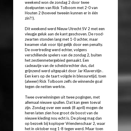
weekend won de zondag 2 door twee
doelpunten van Rick Tolboom met 2-0 van
Houten 2 (hoeveel tweeën kunnen er in één
zin?!).
Dit weekend werd Nieuw Utrecht SV 2 met een
vleugje geluk aan de kant geschoven. De rood-
zwarten stonden lang met 1-0 achter, maar
kwamen vlak voor tijd gelijk door een penalty.
De overtreding werd echter, volgens
verschillende spelers van de zondag 2, buiten
het zestienmetergebied gemaakt. Een
cadeautje van de scheidsrechter dus, dat
grijnzend werd uitgepakt door Jar Klaverstijn .
Een kers op de taart volgde in blessuretijd, toen
(alweer) Rick Tolboom zelfs de winnende goal
tegen de netten werkte.
Twee overwinningen uit twee pogingen, met
allemaal nieuwe spullen. Dat kan geen toeval
zijn. Zondag over een week (8 april) mogen de
heren laten zien hoe groot de boost van de
nieuwe kleding nou echt is. De ploeg mag dan
op bezoek bij koploper Vriendenschaar 2, waar
het in oktober nog 1-8 tegen werd. Maar toen