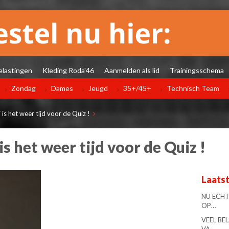
elastingen
Kleding Roda'46
Aanmelden als lid
Trainingsschema
Zondag
Dames
Jeugd
35+/45+
Technisch Team
is het weer tijd voor de Quiz !
is het weer tijd voor de Quiz !
Laats
NU ECHT
OP…
VEEL BE