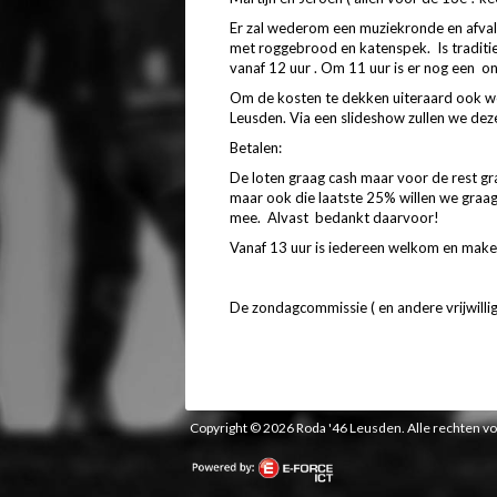
Er zal wederom een muziekronde en afval
met roggebrood en katenspek. Is traditi
vanaf 12 uur . Om 11 uur is er nog een on
Om de kosten te dekken uiteraard ook wee
Leusden. Via een slideshow zullen we deze 
Betalen:
De loten graag cash maar voor de rest graa
maar ook die laatste 25% willen we graag
mee. Alvast bedankt daarvoor!
Vanaf 13 uur is iedereen welkom en maken
De zondagcommissie ( en andere vrijwilli
Copyright © 2026 Roda '46 Leusden. Alle rechten 