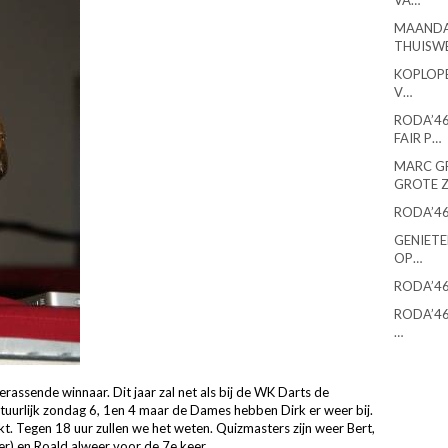
VA…
MAANDA
THUISW
KOPLOPE
V…
RODA’46
FAIR P…
MARC G
GROTE 
RODA’46
GENIETE
OP…
RODA’46
RODA’46
…
assende winnaar. Dit jaar zal net als bij de WK Darts de
 natuurlijk zondag 6, 1en 4 maar de Dames hebben Dirk er weer bij.
t. Tegen 18 uur zullen we het weten. Quizmasters zijn weer Bert,
eer) en Roald alweer voor de 7e keer.