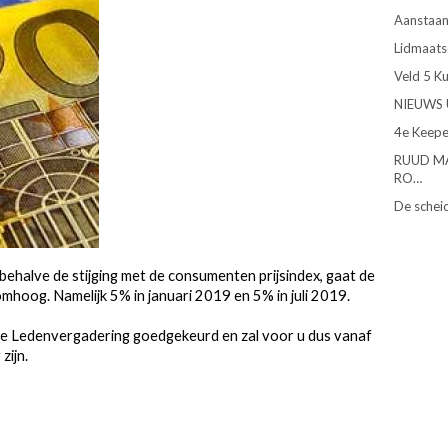
Aanstaan
Lidmaats
Veld 5 K
NIEUWS 
4e Keepe
RUUD M
RO…
De schei
behalve de stijging met de consumenten prijsindex, gaat de
mhoog. Namelijk 5% in januari 2019 en 5% in juli 2019.
ne Ledenvergadering goedgekeurd en zal voor u dus vanaf
zijn.