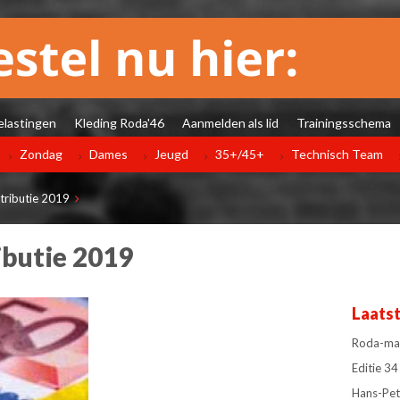
elastingen
Kleding Roda'46
Aanmelden als lid
Trainingsschema
Zondag
Dames
Jeugd
35+/45+
Technisch Team
tributie 2019
butie 2019
Laats
Roda-man
Editie 
Hans-Pet