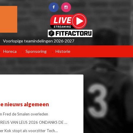
Voorlopige teamindelingen 2026-2027
Horeca
Sponsoring
Historie
te nieuws algemeen
 Fred de Smalen overleden
34 REUS VAN LEUS 2026 ONDANKS DE …
er Kok stopt als voorzitter Tech…